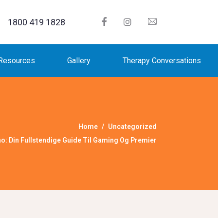
1800 419 1828
Resources
Gallery
Therapy Conversations
Home
Uncategorized
o: Din Fullstendige Guide Til Gaming Og Premier