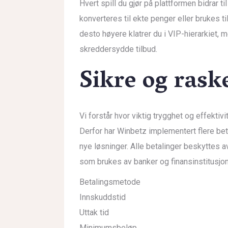
Hvert spill du gjør på plattformen bidrar 
konverteres til ekte penger eller brukes ti
desto høyere klatrer du i VIP-hierarkiet, m
skreddersydde tilbud.
Sikre og rask
Vi forstår hvor viktig trygghet og effektiv
Derfor har Winbetz implementert flere bet
nye løsninger. Alle betalinger beskyttes 
som brukes av banker og finansinstitusjon
Betalingsmetode
Innskuddstid
Uttak tid
Minimumsbeløp