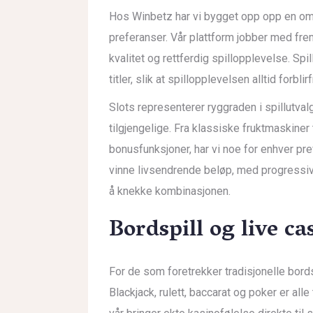
Hos
Winbetz
har vi bygget opp opp en om
preferanser. Vår plattform jobber med fre
kvalitet og rettferdig spillopplevelse. Sp
titler, slik at spillopplevelsen alltid forbl
Slots representerer ryggraden i spillutvalg
tilgjengelige. Fra klassiske fruktmaskiner
bonusfunksjoner, har vi noe for enhver pre
vinne livsendrende beløp, med progressiv
å knekke kombinasjonen.
Bordspill og live ca
For de som foretrekker tradisjonelle bordsp
Blackjack, rulett, baccarat og poker er alle