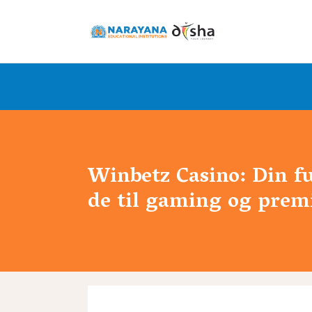
Winbetz Casino: Din fu
de til gaming og prem