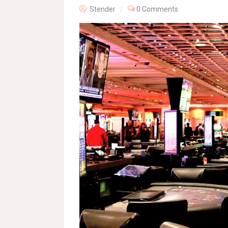
Stender
0 Comments