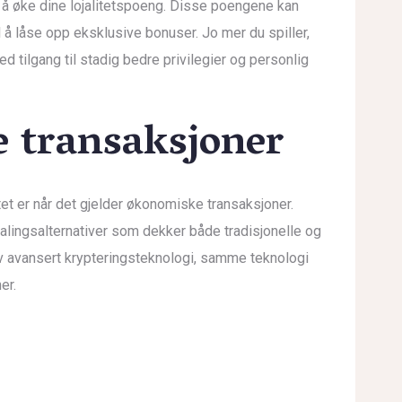
til å øke dine lojalitetspoeng. Disse poengene kan
l å låse opp eksklusive bonuser. Jo mer du spiller,
ed tilgang til stadig bedre privilegier og personlig
e transaksjoner
itet er når det gjelder økonomiske transaksjoner.
alingsalternativer som dekker både tradisjonelle og
av avansert krypteringsteknologi, samme teknologi
er.