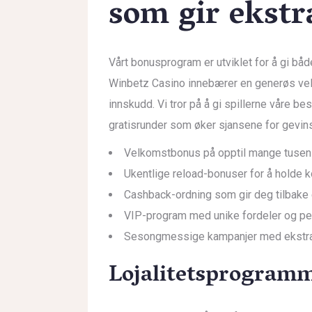
som gir ekstr
Vårt bonusprogram er utviklet for å gi bå
Winbetz Casino innebærer en generøs ve
innskudd. Vi tror på å gi spillerne våre b
gratisrunder som øker sjansene for gevins
Velkomstbonus på opptil mange tusen k
Ukentlige reload-bonuser for å holde k
Cashback-ordning som gir deg tilbake 
VIP-program med unike fordeler og pe
Sesongmessige kampanjer med ekstra 
Lojalitetsprogramm