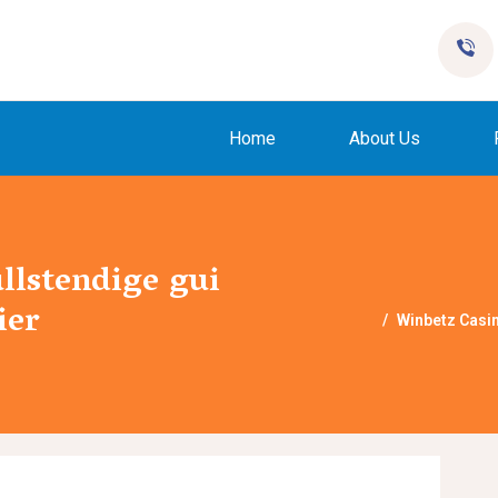
Home
About Us
llstendige gui
ier
Winbetz Casin