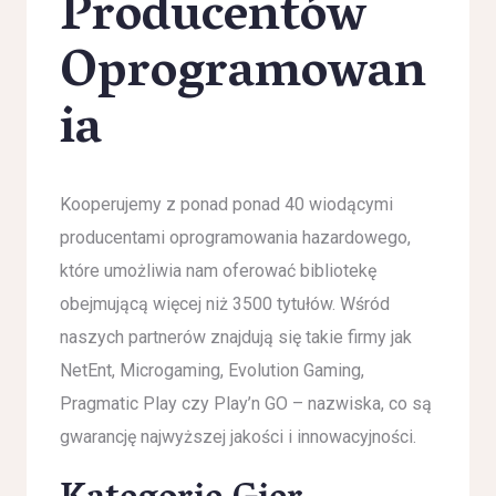
Producentów
Oprogramowan
ia
Kooperujemy z ponad ponad 40 wiodącymi
producentami oprogramowania hazardowego,
które umożliwia nam oferować bibliotekę
obejmującą więcej niż 3500 tytułów. Wśród
naszych partnerów znajdują się takie firmy jak
NetEnt, Microgaming, Evolution Gaming,
Pragmatic Play czy Play’n GO – nazwiska, co są
gwarancję najwyższej jakości i innowacyjności.