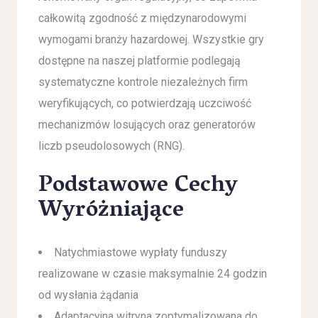
całkowitą zgodność z międzynarodowymi
wymogami branży hazardowej. Wszystkie gry
dostępne na naszej platformie podlegają
systematyczne kontrole niezależnych firm
weryfikujących, co potwierdzają uczciwość
mechanizmów losujących oraz generatorów
liczb pseudolosowych (RNG).
Podstawowe Cechy
Wyróżniające
Natychmiastowe wypłaty funduszy
realizowane w czasie maksymalnie 24 godzin
od wysłania żądania
Adaptacyjna witryna zoptymalizowana do