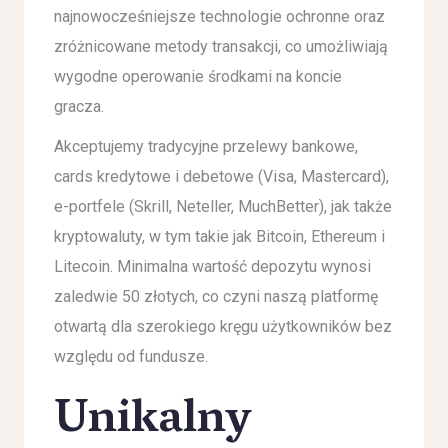
najnowocześniejsze technologie ochronne oraz
zróżnicowane metody transakcji, co umożliwiają
wygodne operowanie środkami na koncie
gracza.
Akceptujemy tradycyjne przelewy bankowe,
cards kredytowe i debetowe (Visa, Mastercard),
e-portfele (Skrill, Neteller, MuchBetter), jak także
kryptowaluty, w tym takie jak Bitcoin, Ethereum i
Litecoin. Minimalna wartość depozytu wynosi
zaledwie 50 złotych, co czyni naszą platformę
otwartą dla szerokiego kręgu użytkowników bez
względu od fundusze.
Unikalny