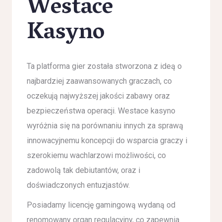
Westace
Kasyno
Ta platforma gier została stworzona z ideą o
najbardziej zaawansowanych graczach, co
oczekują najwyższej jakości zabawy oraz
bezpieczeństwa operacji.
Westace kasyno
wyróżnia się na porównaniu innych za sprawą
innowacyjnemu koncepcji do wsparcia graczy i
szerokiemu wachlarzowi możliwości, co
zadowolą tak debiutantów, oraz i
doświadczonych entuzjastów.
Posiadamy licencję gamingową wydaną od
renomowany organ regulacyjny, co zapewnia