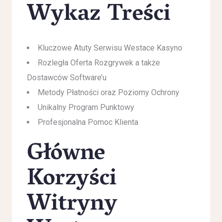
Wykaz Treści
Kluczowe Atuty Serwisu Westace Kasyno
Rozległa Oferta Rozgrywek a także
Dostawców Software’u
Metody Płatności oraz Poziomy Ochrony
Unikalny Program Punktowy
Profesjonalna Pomoc Klienta
Główne
Korzyści
Witryny