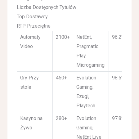
Liczba Dostępnych Tytułów
Top Dostawcy
RTP Przeciętne
Automaty
2100+
NetEnt,
96.2%
Video
Pragmatic
Play,
Microgaming
Gry Przy
450+
Evolution
98.5%
stole
Gaming,
Ezugi,
Playtech
Kasyno na
280+
Evolution
97.8%
Żywo
Gaming,
NetEnt Live