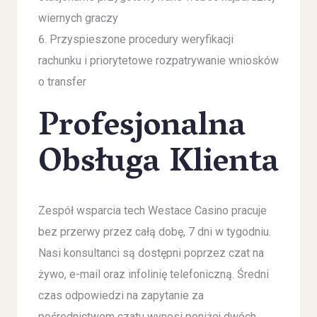
wiernych graczy
Przyspieszone procedury weryfikacji
rachunku i priorytetowe rozpatrywanie wniosków
o transfer
Profesjonalna
Obsługa Klienta
Zespół wsparcia tech Westace Casino pracuje
bez przerwy przez całą dobę, 7 dni w tygodniu.
Nasi konsultanci są dostępni poprzez czat na
żywo, e-mail oraz infolinię telefoniczną. Średni
czas odpowiedzi na zapytanie za
pośrednictwem czatu wynosi poniżej dwóch