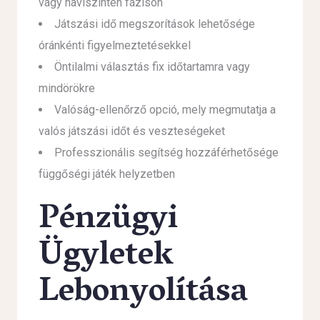
vagy haviszinten fázison
Játszási idő megszorítások lehetősége
óránkénti figyelmeztetésekkel
Öntilalmi választás fix időtartamra vagy
mindörökre
Valóság-ellenőrző opció, mely megmutatja a
valós játszási időt és veszteségeket
Professzionális segítség hozzáférhetősége
függőségi játék helyzetben
Pénzügyi
Ügyletek
Lebonyolítása