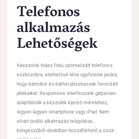
Telefonos
alkalmazás
Lehetőségek
Kaszinónk teljes fokú optimalizált telefonos
eszközökre, elérhetővé téve ügyfeleink javára,
hogy bármikor és bárhol játszhassák favorizált
játékaikat. Responsive interfészünk gépiesen
adaptálódik a készülék kijelző méretéhez,
legyen legyen smartphone vagy iPad. Nem
elvárt önálló alkalmazás telepítése,
böngészőből direktben hozzáférhető a össz-