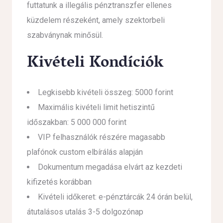
futtatunk a illegális pénztranszfer ellenes
küzdelem részeként, amely szektorbeli
szabványnak minősül.
Kivételi Kondíciók
Legkisebb kivételi összeg: 5000 forint
Maximális kivételi limit hetiszintű
időszakban: 5 000 000 forint
VIP felhasználók részére magasabb
plafónok custom elbírálás alapján
Dokumentum megadása elvárt az kezdeti
kifizetés korábban
Kivételi időkeret: e-pénztárcák 24 órán belül,
átutalásos utalás 3-5 dolgozónap