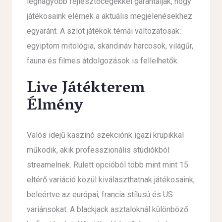
legnagyobb fejlesztőcégekkel garantálják, hogy
játékosaink elérnek a aktuális megjelenésekhez
egyaránt. A szlot játékok témái változatosak:
egyiptom mitológia, skandináv harcosok, világűr,
fauna és filmes átdolgozások is fellelhetők.
Live Játékterem
Élmény
Valós idejű kaszinó szekciónk igazi krupikkal
működik, akik professzionális stúdiókból
streamelnek. Rulett opcióból több mint mint 15
eltérő variáció közül kiválaszthatnak játékosaink,
beleértve az európai, francia stílusú és US
variánsokat. A blackjack asztaloknál különböző