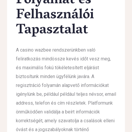
Folyamat és
Felhasználói
Tapasztalat
A
casino wazbee
rendszerünkben való
feliratkozás mindössze kevés időt vesz meg,
és maximális fokú tökéletesített eljárást
biztosítunk minden ügyfélünk javára. A
regisztráció folyamán alapvető információkat
igénylünk be, például például teljes névsor, email
address, telefon és cím részletek. Platformunk
önműködően validálja a beírt információk
korrektségét, amely szavatolja a csalások elleni
óvást és a jogszabályoknak történő