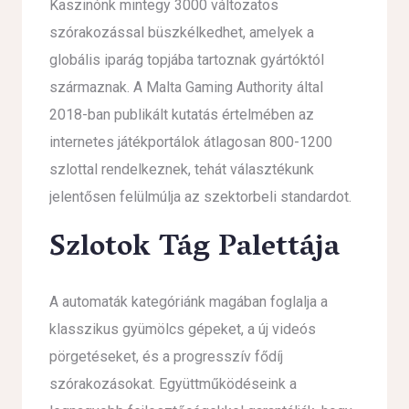
Kaszinónk mintegy 3000 változatos
szórakozással büszkélkedhet, amelyek a
globális iparág topjába tartoznak gyártóktól
származnak. A Malta Gaming Authority által
2018-ban publikált kutatás értelmében az
internetes játékportálok átlagosan 800-1200
szlottal rendelkeznek, tehát választékunk
jelentősen felülmúlja az szektorbeli standardot.
Szlotok Tág Palettája
A automaták kategóriánk magában foglalja a
klasszikus gyümölcs gépeket, a új videós
pörgetéseket, és a progresszív fődíj
szórakozásokat. Együttműködéseink a