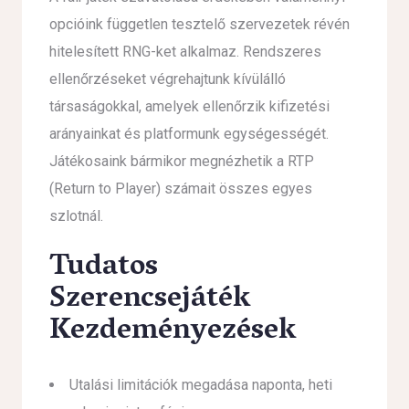
opcióink független tesztelő szervezetek révén
hitelesített RNG-ket alkalmaz. Rendszeres
ellenőrzéseket végrehajtunk kívülálló
társaságokkal, amelyek ellenőrzik kifizetési
arányainkat és platformunk egységességét.
Játékosaink bármikor megnézhetik a RTP
(Return to Player) számait összes egyes
szlotnál.
Tudatos
Szerencsejáték
Kezdeményezések
Utalási limitációk megadása naponta, heti