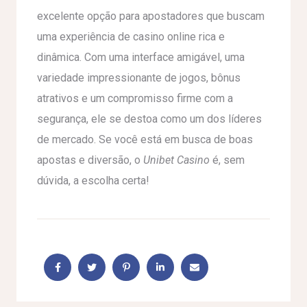
excelente opção para apostadores que buscam
uma experiência de casino online rica e
dinâmica. Com uma interface amigável, uma
variedade impressionante de jogos, bônus
atrativos e um compromisso firme com a
segurança, ele se destoa como um dos líderes
de mercado. Se você está em busca de boas
apostas e diversão, o
Unibet Casino
é, sem
dúvida, a escolha certa!