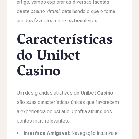
artigo, vamos explorar as diversas facetas
deste
casino virtual
, detalhando o que o torna
um dos favoritos entre os brasileiros.
Características
do Unibet
Casino
Um dos grandes atrativos do
Unibet Casino
são suas características únicas que favorecem
a experiência do usuário. Confira alguns dos
pontos mais relevantes:
Interface Amigável:
Navegação intuitiva e