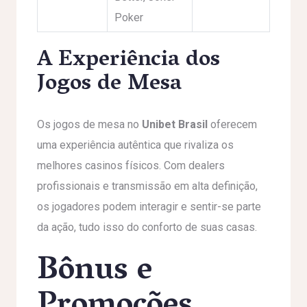
Poker
A Experiência dos
Jogos de Mesa
Os jogos de mesa no
Unibet Brasil
oferecem
uma experiência autêntica que rivaliza os
melhores casinos físicos. Com dealers
profissionais e transmissão em alta definição,
os jogadores podem interagir e sentir-se parte
da ação, tudo isso do conforto de suas casas.
Bônus e