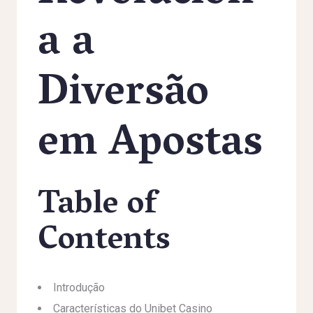
a a
Diversão
em Apostas
Table of
Contents
Introdução
Características do Unibet Casino