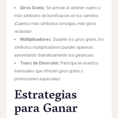
Giros Gratis:
Se activan al obtener cuatro o
más símbolos de bonificación en los carretes.
¡Cuantos más símbolos consigas, más giros
recibirás!
Múltiplicadores:
Durante los giros gratis, los
símbolos multiplicadores pueden aparecer,
aumentando dramáticamente tus ganancias.
Tours de Diversión:
Participa en eventos
mensuales que ofrecen giros gratis y
promociones especiales.
Estrategias
para Ganar