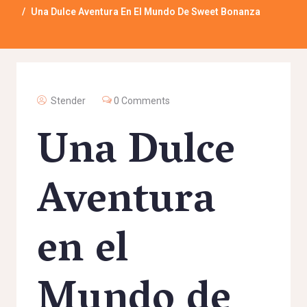
Una Dulce Aventura En El Mundo De Sweet Bonanza
Stender
0 Comments
Una Dulce
Aventura
en el
Mundo de