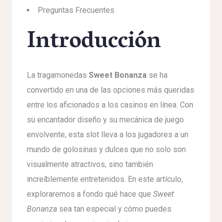
Preguntas Frecuentes
Introducción
La tragamonedas
Sweet Bonanza
se ha
convertido en una de las opciones más queridas
entre los aficionados a los casinos en línea. Con
su encantador diseño y su mecánica de juego
envolvente, esta slot lleva a los jugadores a un
mundo de golosinas y dulces que no solo son
visualmente atractivos, sino también
increíblemente entretenidos. En este artículo,
exploraremos a fondo qué hace que
Sweet
Bonanza
sea tan especial y cómo puedes