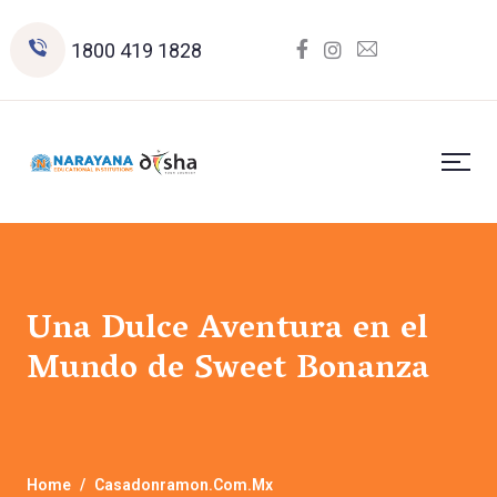
1800 419 1828
Una Dulce Aventura en el
Mundo de Sweet Bonanza
Home
Casadonramon.com.mx