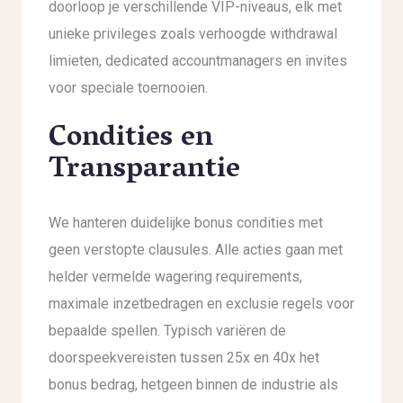
doorloop je verschillende VIP-niveaus, elk met
unieke privileges zoals verhoogde withdrawal
limieten, dedicated accountmanagers en invites
voor speciale toernooien.
Condities en
Transparantie
We hanteren duidelijke bonus condities met
geen verstopte clausules. Alle acties gaan met
helder vermelde wagering requirements,
maximale inzetbedragen en exclusie regels voor
bepaalde spellen. Typisch variëren de
doorspeekvereisten tussen 25x en 40x het
bonus bedrag, hetgeen binnen de industrie als