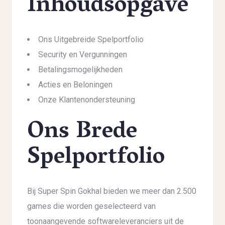
Inhoudsopgave
Ons Uitgebreide Spelportfolio
Security en Vergunningen
Betalingsmogelijkheden
Acties en Beloningen
Onze Klantenondersteuning
Ons Brede
Spelportfolio
Bij Super Spin Gokhal bieden we meer dan 2.500
games die worden geselecteerd van
toonaangevende softwareleveranciers uit de