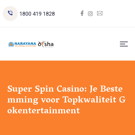
1800 419 1828
Super Spin Casino: Je Beste
mming voor Topkwaliteit G
okentertainment