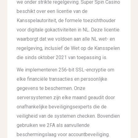
we onder strikte regelgeving. Super Spin Casino
beschikt over een licentie van de
Kansspelautoriteit, de formele toezichthouder
voor digitale gokactiviteiten in NL. Deze licentie
waarborgt dat we voldoen aan alle NL wet- en
regelgeving, inclusief de Wet op de Kansspelen
die sinds oktober 2021 van toepassing is.
We implementeren 256-bit SSL-encryptie om
elke financiële transacties en persoonlijke
gegevens te beschermen. Onze
serversystemen zijn elke maand geaudit door
onafhankelijke beveiligingsexperts die de
veiligheid van de systemen checken. Bovendien
gebruiken we 2FA als aanvullende
beschermingslaag voor accountbeveiliging.