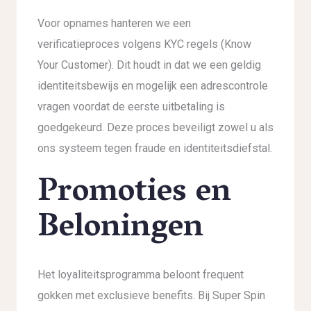
Voor opnames hanteren we een
verificatieproces volgens KYC regels (Know
Your Customer). Dit houdt in dat we een geldig
identiteitsbewijs en mogelijk een adrescontrole
vragen voordat de eerste uitbetaling is
goedgekeurd. Deze proces beveiligt zowel u als
ons systeem tegen fraude en identiteitsdiefstal.
Promoties en
Beloningen
Het loyaliteitsprogramma beloont frequent
gokken met exclusieve benefits. Bij Super Spin