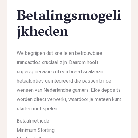
Betalingsmogeli
jkheden
We begrijpen dat snelle en betrouwbare
transacties cruciaal zijn. Daarom heeft
superspin-casino.nl
een breed scala aan
betaalopties geïntegreerd die passen bij de
wensen van Nederlandse gamers. Elke deposits
worden direct verwerkt, waardoor je meteen kunt
starten met spelen.
Betaalmethode
Minimum Storting