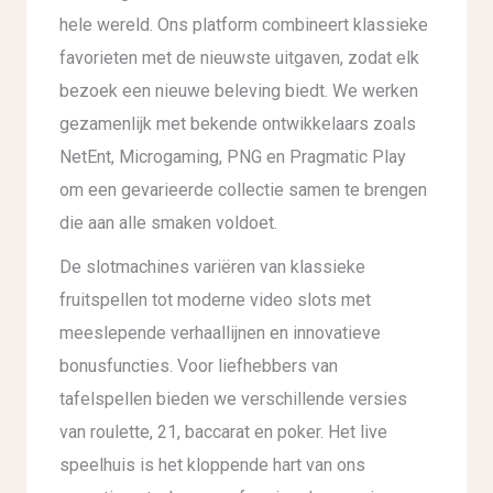
hele wereld. Ons platform combineert klassieke
favorieten met de nieuwste uitgaven, zodat elk
bezoek een nieuwe beleving biedt. We werken
gezamenlijk met bekende ontwikkelaars zoals
NetEnt, Microgaming, PNG en Pragmatic Play
om een gevarieerde collectie samen te brengen
die aan alle smaken voldoet.
De slotmachines variëren van klassieke
fruitspellen tot moderne video slots met
meeslepende verhaallijnen en innovatieve
bonusfuncties. Voor liefhebbers van
tafelspellen bieden we verschillende versies
van roulette, 21, baccarat en poker. Het live
speelhuis is het kloppende hart van ons