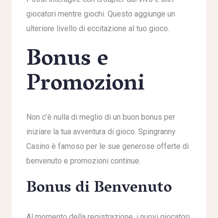
giocatori mentre giochi. Questo aggiunge un
ulteriore livello di eccitazione al tuo gioco.
Bonus e
Promozioni
Non c’è nulla di meglio di un buon bonus per
iniziare la tua avventura di gioco. Spingranny
Casino è famoso per le sue generose offerte di
benvenuto e promozioni continue.
Bonus di Benvenuto
Al momento della registrazione, i nuovi giocatori