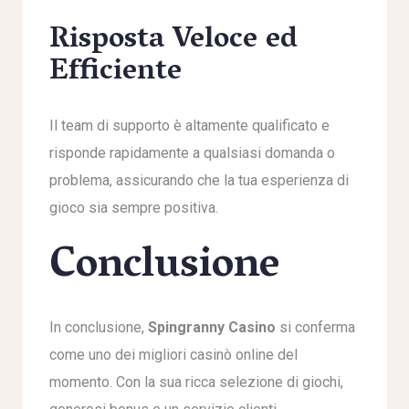
Risposta Veloce ed
Efficiente
Il team di supporto è altamente qualificato e
risponde rapidamente a qualsiasi domanda o
problema, assicurando che la tua esperienza di
gioco sia sempre positiva.
Conclusione
In conclusione,
Spingranny Casino
si conferma
come uno dei migliori casinò online del
momento. Con la sua ricca selezione di giochi,