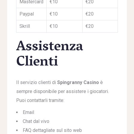
Mastercard
€10
€20
Paypal
€10
€20
Skrill
€10
€20
Assistenza
Clienti
Il servizio clienti di
Spingranny Casino
è
sempre disponibile per assistere i giocatori.
Puoi contattarli tramite:
Email
Chat dal vivo
FAQ dettagliate sul sito web