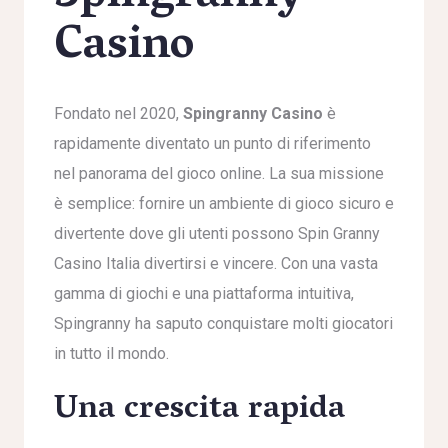
Casino
Fondato nel 2020,
Spingranny Casino
è
rapidamente diventato un punto di riferimento
nel panorama del gioco online. La sua missione
è semplice: fornire un ambiente di gioco sicuro e
divertente dove gli utenti possono
Spin Granny
Casino Italia
divertirsi e vincere. Con una vasta
gamma di giochi e una piattaforma intuitiva,
Spingranny ha saputo conquistare molti giocatori
in tutto il mondo.
Una crescita rapida