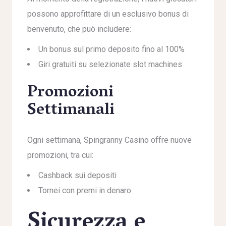
possono approfittare di un esclusivo bonus di
benvenuto, che può includere:
Un bonus sul primo deposito fino al 100%
Giri gratuiti su selezionate slot machines
Promozioni
Settimanali
Ogni settimana, Spingranny Casino offre nuove
promozioni, tra cui:
Cashback sui depositi
Tornei con premi in denaro
Sicurezza e