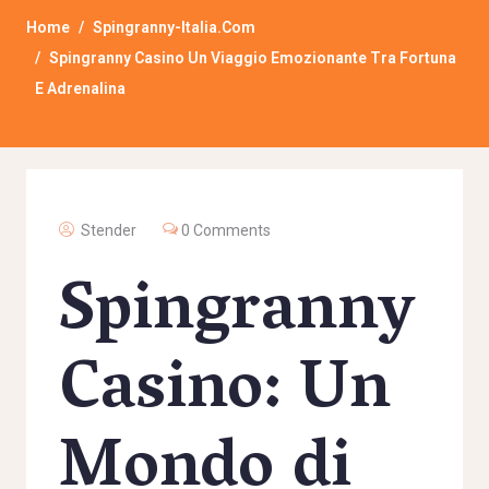
Home
Spingranny-Italia.com
Spingranny Casino Un Viaggio Emozionante Tra Fortuna
E Adrenalina
Stender
0 Comments
Spingranny
Casino: Un
Mondo di