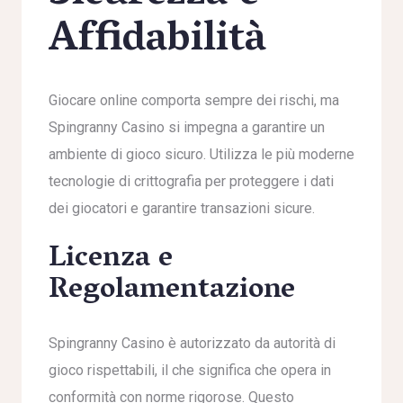
Affidabilità
Giocare online comporta sempre dei rischi, ma
Spingranny Casino si impegna a garantire un
ambiente di gioco sicuro. Utilizza le più moderne
tecnologie di crittografia per proteggere i dati
dei giocatori e garantire transazioni sicure.
Licenza e
Regolamentazione
Spingranny Casino è autorizzato da autorità di
gioco rispettabili, il che significa che opera in
conformità con norme rigorose. Questo