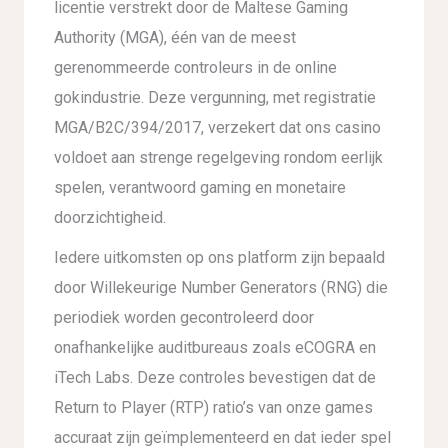
licentie verstrekt door de Maltese Gaming
Authority (MGA), één van de meest
gerenommeerde controleurs in de online
gokindustrie. Deze vergunning, met registratie
MGA/B2C/394/2017, verzekert dat ons casino
voldoet aan strenge regelgeving rondom eerlijk
spelen, verantwoord gaming en monetaire
doorzichtigheid.
Iedere uitkomsten op ons platform zijn bepaald
door Willekeurige Number Generators (RNG) die
periodiek worden gecontroleerd door
onafhankelijke auditbureaus zoals eCOGRA en
iTech Labs. Deze controles bevestigen dat de
Return to Player (RTP) ratio’s van onze games
accuraat zijn geïmplementeerd en dat ieder spel