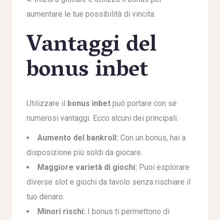
aumentare le tue possibilità di vincita.
Vantaggi del
bonus inbet
Utilizzare il
bonus inbet
può portare con sé
numerosi vantaggi. Ecco alcuni dei principali:
Aumento del bankroll:
Con un bonus, hai a
disposizione più soldi da giocare.
Maggiore varietà di giochi:
Puoi esplorare
diverse slot e giochi da tavolo senza rischiare il
tuo denaro.
Minori rischi:
I bonus ti permettono di