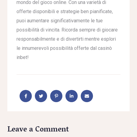
mondo del gioco online. Con una varietà di
offerte disponibili e strategie ben pianificate,
puoi aumentare significativamente le tue
possibilità di vincita. Ricorda sempre di giocare
responsabilmente e di divertirti mentre esplori
le innumerevoli possibilità offerte dal casinò
inbet!
Leave a Comment