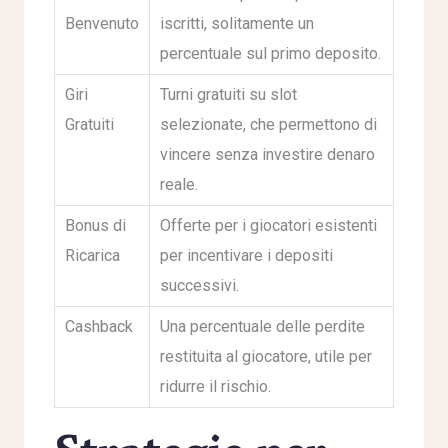
Benvenuto
iscritti, solitamente un
percentuale sul primo deposito.
Giri
Turni gratuiti su slot
Gratuiti
selezionate, che permettono di
vincere senza investire denaro
reale.
Bonus di
Offerte per i giocatori esistenti
Ricarica
per incentivare i depositi
successivi.
Cashback
Una percentuale delle perdite
restituita al giocatore, utile per
ridurre il rischio.