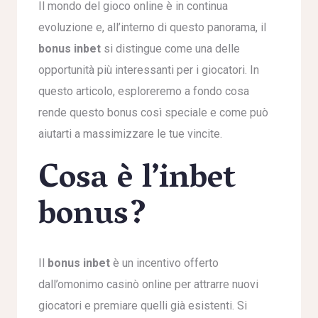
Il mondo del gioco online è in continua
evoluzione e, all’interno di questo panorama, il
bonus inbet
si distingue come una delle
opportunità più interessanti per i giocatori. In
questo articolo, esploreremo a fondo cosa
rende questo bonus così speciale e come può
aiutarti a massimizzare le tue vincite.
Cosa è l’inbet
bonus?
Il
bonus inbet
è un incentivo offerto
dall’omonimo casinò online per attrarre nuovi
giocatori e premiare quelli già esistenti. Si