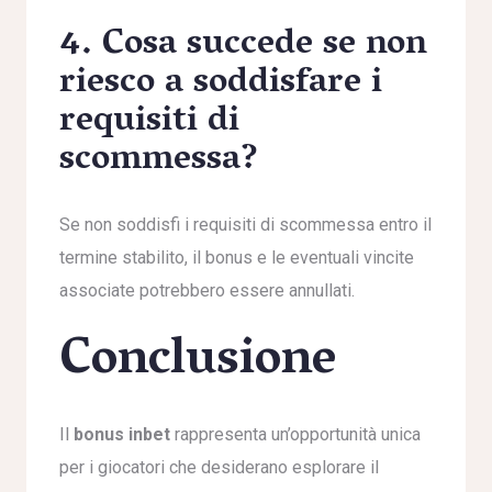
4. Cosa succede se non
riesco a soddisfare i
requisiti di
scommessa?
Se non soddisfi i requisiti di scommessa entro il
termine stabilito, il bonus e le eventuali vincite
associate potrebbero essere annullati.
Conclusione
Il
bonus inbet
rappresenta un’opportunità unica
per i giocatori che desiderano esplorare il