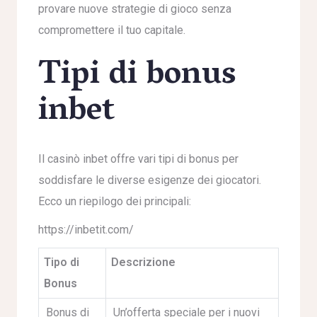
provare nuove strategie di gioco senza
compromettere il tuo capitale.
Tipi di bonus
inbet
Il casinò inbet offre vari tipi di bonus per
soddisfare le diverse esigenze dei giocatori.
Ecco un riepilogo dei principali:
https://inbetit.com/
Tipo di
Descrizione
Bonus
Bonus di
Un’offerta speciale per i nuovi