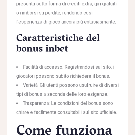
presenta sotto forma di crediti extra, giri gratuiti
o rimborsi su perdite, rendendo così
l’esperienza di gioco ancora più entusiasmante.
Caratteristiche del
bonus inbet
Facilità di accesso: Registrandosi sul sito, i
giocatori possono subito richiedere il bonus.
Varietà: Gli utenti possono usufruire di diversi
tipi di bonus a seconda delle loro esigenze.
Trasparenza: Le condizioni del bonus sono
chiare e facilmente consultabili sul sito ufficiale.
Come funziona