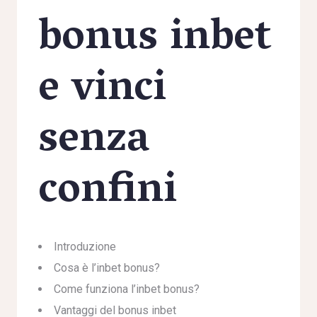
bonus inbet
e vinci
senza
confini
Introduzione
Cosa è l’inbet bonus?
Come funziona l’inbet bonus?
Vantaggi del bonus inbet