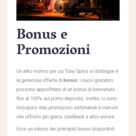
Bonus e
Promozioni
Un altro motivo per cui Tony Spins si distingue è
la generosa offerta di
bonus
. I nuovi giocatori
possono approfittare di un bonus di benvenuto
fino al 100% sul primo deposito. Inoltre, ci sono
tonyspins italy
promozioni settimanali e mensili
che offrono giri gratis, cashback e altro ancora.
Ecco un elenco dei principali bonus disponibili: