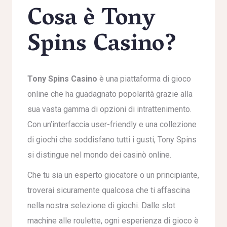
Cosa è Tony
Spins Casino?
Tony Spins Casino
è una piattaforma di gioco
online che ha guadagnato popolarità grazie alla
sua vasta gamma di opzioni di intrattenimento.
Con un’interfaccia user-friendly e una collezione
di giochi che soddisfano tutti i gusti, Tony Spins
si distingue nel mondo dei casinò online.
Che tu sia un esperto giocatore o un principiante,
troverai sicuramente qualcosa che ti affascina
nella nostra selezione di giochi. Dalle slot
machine alle roulette, ogni esperienza di gioco è