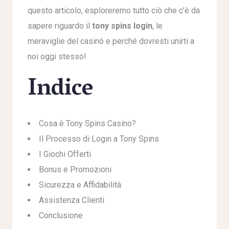
questo articolo, esploreremo tutto ciò che c’è da
sapere riguardo il
tony spins login
, le
meraviglie del casinò e perché dovresti unirti a
noi oggi stesso!
Indice
Cosa è Tony Spins Casino?
Il Processo di Login a Tony Spins
I Giochi Offerti
Bonus e Promozioni
Sicurezza e Affidabilità
Assistenza Clienti
Conclusione