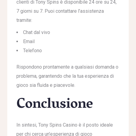
clienti di Tony Spins è disponibile 24 ore su 24,
7 giorni su 7. Puoi contattare l’assistenza
tramite:
Chat dal vivo
Email
Telefono
Rispondono prontamente a qualsiasi domanda o
problema, garantendo che la tua esperienza di
gioco sia fluida e piacevole.
Conclusione
In sintesi, Tony Spins Casino è il posto ideale
per chi cerca un’esperienza di gioco