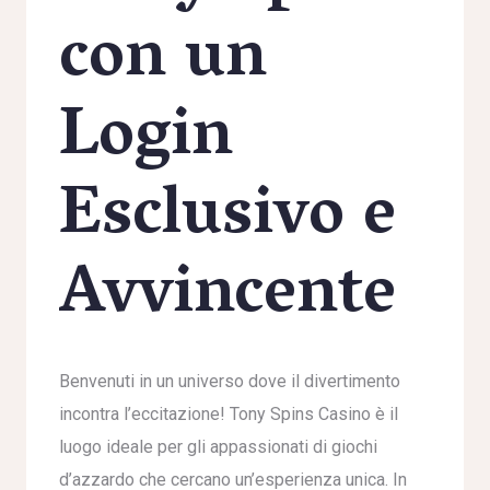
con un
Login
Esclusivo e
Avvincente
Benvenuti in un universo dove il divertimento
incontra l’eccitazione! Tony Spins Casino è il
luogo ideale per gli appassionati di giochi
d’azzardo che cercano un’esperienza unica. In