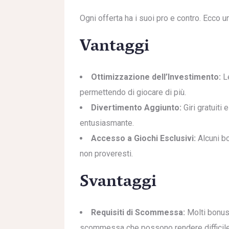
Ogni offerta ha i suoi pro e contro. Ecco un
Vantaggi
Ottimizzazione dell’Investimento:
Le
permettendo di giocare di più.
Divertimento Aggiunto:
Giri gratuiti
entusiasmante.
Accesso a Giochi Esclusivi:
Alcuni bo
non proveresti.
Svantaggi
Requisiti di Scommessa:
Molti bonu
scommessa che possono rendere difficile ri