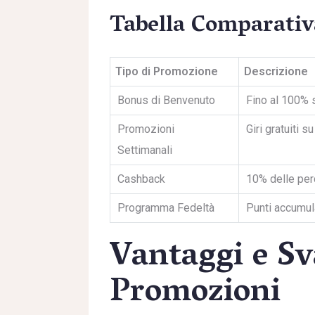
Tabella Comparativ
Tipo di Promozione
Descrizione
Bonus di Benvenuto
Fino al 100% s
Promozioni
Giri gratuiti 
Settimanali
Cashback
10% delle perd
Programma Fedeltà
Punti accumul
Vantaggi e Sv
Promozioni