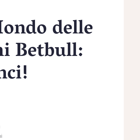
Mondo delle
i Betbull:
nci!
i
i