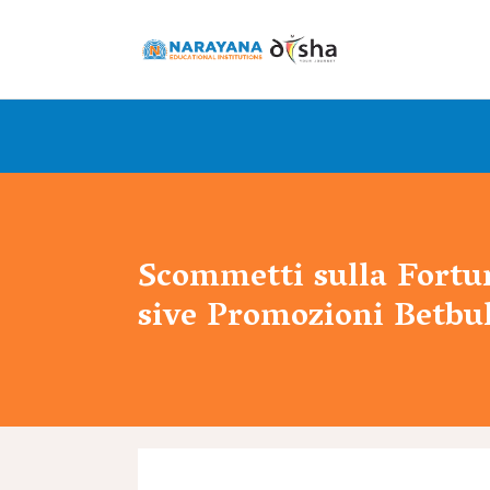
Scommetti sulla Fortun
sive Promozioni Betbul