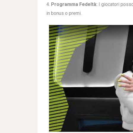
Programma Fedeltà:
I giocatori poss
in bonus o premi.