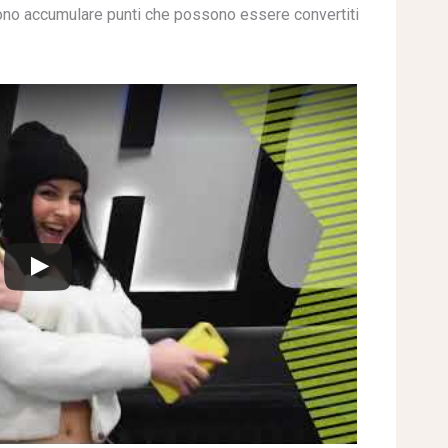
ono accumulare punti che possono essere convertiti