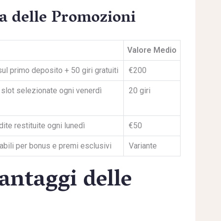
a delle Promozioni
Valore Medio
ul primo deposito + 50 giri gratuiti
€200
su slot selezionate ogni venerdì
20 giri
ite restituite ogni lunedì
€50
abili per bonus e premi esclusivi
Variante
antaggi delle