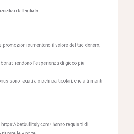
’analisi dettagliata:
 promozioni aumentano il valore del tuo denaro,
 e bonus rendono l’esperienza di gioco più
nus sono legati a giochi particolari, che altrimenti
s
https://betbullitaly.com/
hanno requisiti di
tirare le vincite.