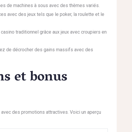
ines de machines à sous avec des thèmes variés.
 avec des jeux tels que le poker, la roulette et le
 casino traditionnel grâce aux jeux avec croupiers en
tez de décrocher des gains massifs avec des
ns et bonus
avec des promotions attractives. Voici un aperçu