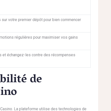
 sur votre premier dépôt pour bien commencer
motions régulières pour maximiser vos gains
s et échangez-les contre des récompenses
bilité de
sino
t Casino. La plateforme utilise des technologies de