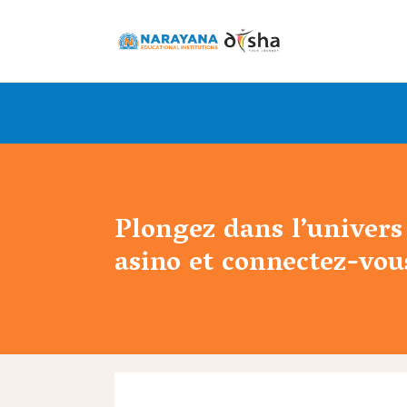
Plongez dans l’univers
asino et connectez-vous