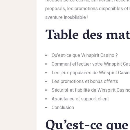
proposés, les promotions disponibles et 
aventure inoubliable !
Table des mat
Qu’est-ce que Winspirit Casino ?
Comment effectuer votre Winspirit Cas
Les jeux populaires de Winspirit Casin
Les promotions et bonus offerts
Sécurité et fiabilité de Winspirit Casin
Assistance et support client
Conclusion
Qu’est-ce que