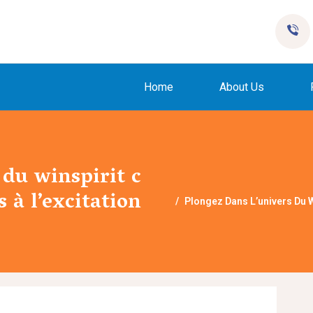
Home
About Us
 du winspirit c
 à l’excitation
Plongez Dans L’univers Du W