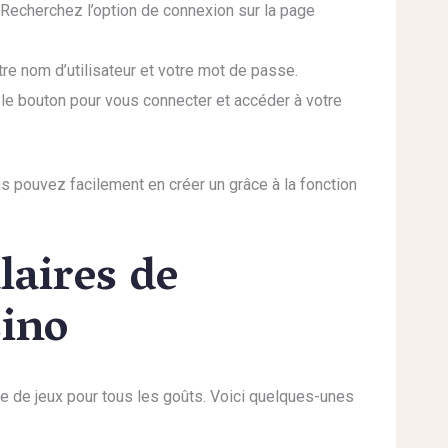
 Recherchez l’option de connexion sur la page
re nom d’utilisateur et votre mot de passe.
 le bouton pour vous connecter et accéder à votre
s pouvez facilement en créer un grâce à la fonction
laires de
sino
 de jeux pour tous les goûts. Voici quelques-unes