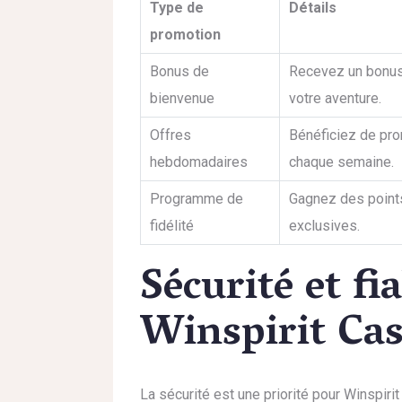
Type de
Détails
promotion
Bonus de
Recevez un bonus
bienvenue
votre aventure.
Offres
Bénéficiez de pro
hebdomadaires
chaque semaine.
Programme de
Gagnez des point
fidélité
exclusives.
Sécurité et fia
Winspirit Ca
La sécurité est une priorité pour Winspiri