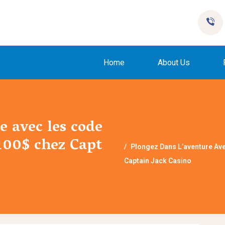
Home
About Us
e avec les code
100$ chez Capt
Plongez Dans L’aventure Av
Captain Jack Casino