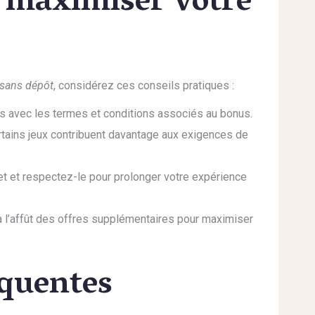
 maximiser votre
sans dépôt
, considérez ces conseils pratiques :
s avec les termes et conditions associés au bonus.
tains jeux contribuent davantage aux exigences de
t et respectez-le pour prolonger votre expérience
 l’affût des offres supplémentaires pour maximiser
équentes