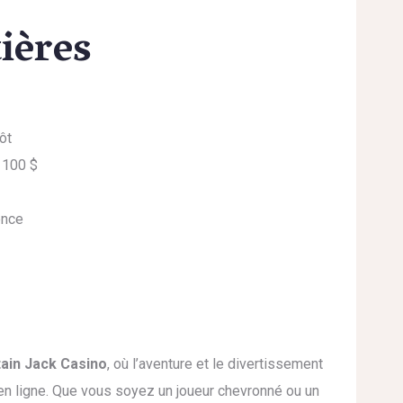
ières
ôt
 100 $
ence
ain Jack Casino
, où l’aventure et le divertissement
en ligne. Que vous soyez un joueur chevronné ou un