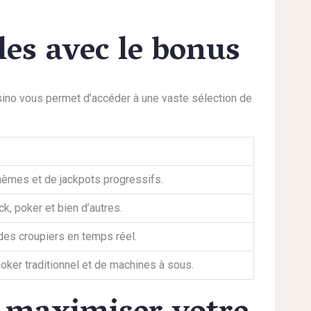
les avec le bonus
ino vous permet d’accéder à une vaste sélection de
hèmes et de jackpots progressifs.
ck, poker et bien d’autres.
des croupiers en temps réel.
ker traditionnel et de machines à sous.