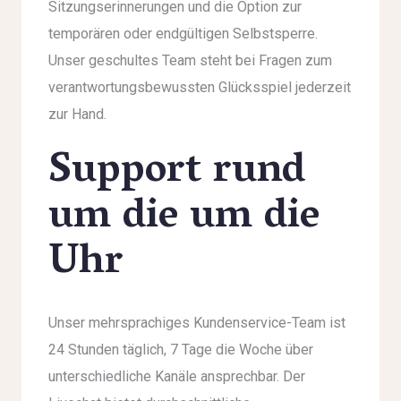
Sitzungserinnerungen und die Option zur
temporären oder endgültigen Selbstsperre.
Unser geschultes Team steht bei Fragen zum
verantwortungsbewussten Glücksspiel jederzeit
zur Hand.
Support rund
um die um die
Uhr
Unser mehrsprachiges Kundenservice-Team ist
24 Stunden täglich, 7 Tage die Woche über
unterschiedliche Kanäle ansprechbar. Der