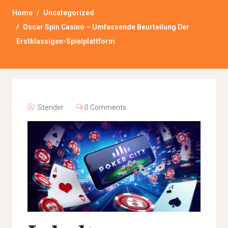
Home
Uncategorized
Oscar Spin Casino – Umfassende Beurteilung Der
Erstklassigen-Spielplattform
Stender
0 Comments