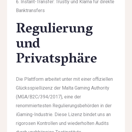
Instant-Transfer: Trustly und Klarna für direkte
Banktransfers
Regulierung
und
Privatsphäre
Die Plattform arbeitet unter mit einer offiziellen
Glücksspiellizenz der Malta Gaming Authority
(MGA/B2C/394/2017), eine der
renommiertesten Regulierungsbehörden in der
iGaming-Industrie. Diese Lizenz bindet uns an
rigorosen Kontrollen und wiederholten Audits