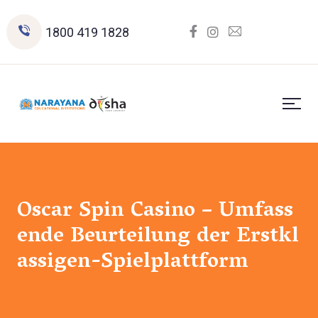
1800 419 1828
Oscar Spin Casino – Umfass
ende Beurteilung der Erstkl
assigen-Spielplattform