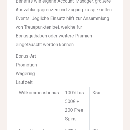
Benefits wie eigene Account-Manager, größere
Auszahlungsgrenzen und Zugang zu speziellen
Events. Jegliche Einsatz hilft zur Ansammlung
von Treuepunkten bei, welche für
Bonusguthaben oder weitere Prämien
eingetauscht werden können.
Bonus-Art
Promotion
Wagering
Laufzeit
Willkommensbonus
100% bis
35x
30 Ta
500€ +
200 Free
Spins