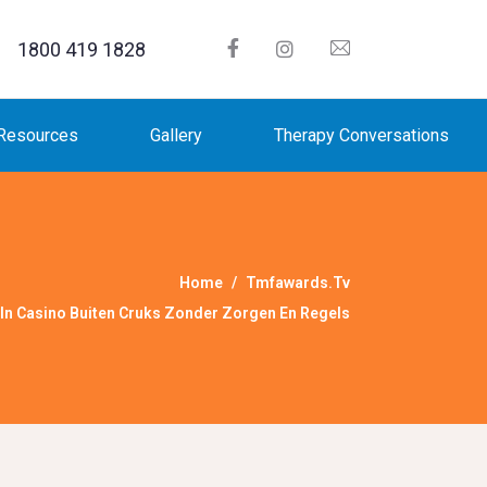
1800 419 1828
Resources
Gallery
Therapy Conversations
Home
Tmfawards.tv
 In Casino Buiten Cruks Zonder Zorgen En Regels