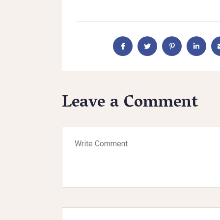
Leave a Comment