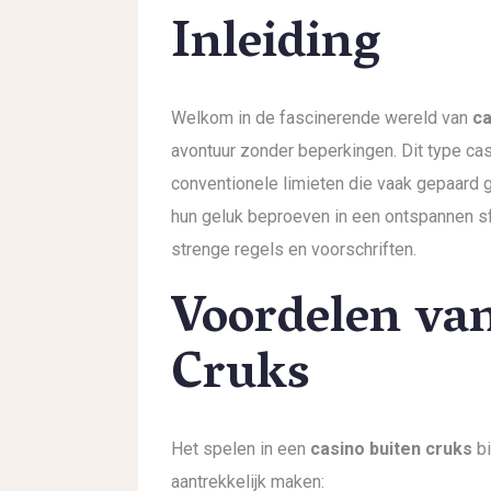
Inleiding
Welkom in de fascinerende wereld van
ca
avontuur zonder beperkingen. Dit type cas
conventionele limieten die vaak gepaard 
hun geluk beproeven in een ontspannen sf
strenge regels en voorschriften.
Voordelen va
Cruks
Het spelen in een
casino buiten cruks
bi
aantrekkelijk maken: