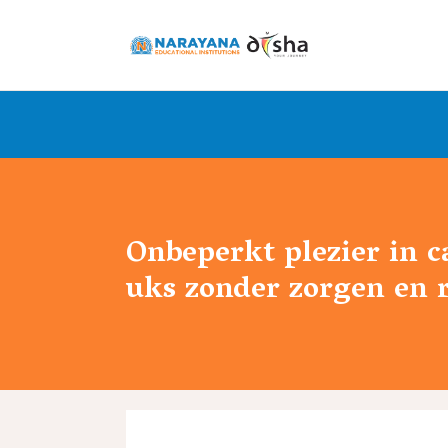
Onbeperkt plezier in c
uks zonder zorgen en 