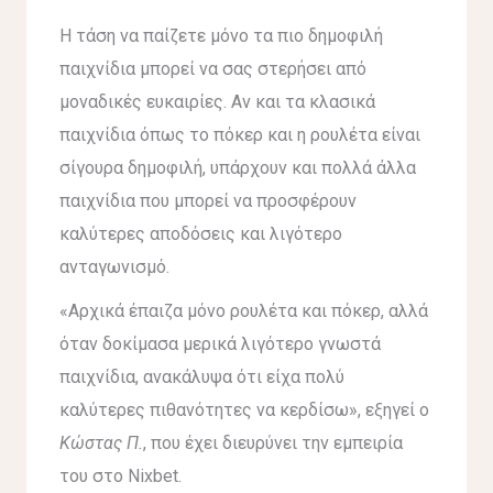
Η τάση να παίζετε μόνο τα πιο δημοφιλή
παιχνίδια μπορεί να σας στερήσει από
μοναδικές ευκαιρίες. Αν και τα κλασικά
παιχνίδια όπως το πόκερ και η ρουλέτα είναι
σίγουρα δημοφιλή, υπάρχουν και πολλά άλλα
παιχνίδια που μπορεί να προσφέρουν
καλύτερες αποδόσεις και λιγότερο
ανταγωνισμό.
«Αρχικά έπαιζα μόνο ρουλέτα και πόκερ, αλλά
όταν δοκίμασα μερικά λιγότερο γνωστά
παιχνίδια, ανακάλυψα ότι είχα πολύ
καλύτερες πιθανότητες να κερδίσω», εξηγεί ο
Κώστας Π.
, που έχει διευρύνει την εμπειρία
του στο
Nixbet
.