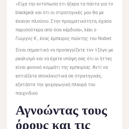
«Είχα την εντύπωση ότι ήξερα τα πάντα για το
blackjack και ότι οι στρατηγικές μου θα με
έκαναν πλούσιο. Στην πραγματικότητα, έχασα
περισσότερα από όσα κέρδισα», λέει ο
Γιώργος Κ.
, ένας έμπειρος παίκτης του Nixbet.
Είναι σημαντικό να προσεγγίζετε τον τζόγο με
ρεαλισμό και να έχετε υπόψη σας ότι οι ήττες
είναι φυσικό κομμάτι της εμπειρίας. Αντί να
εστιάζετε αποκλειστικά σε στρατηγικές,
εξετάστε την ψυχαγωγική πλευρά του
παιχνιδιού.
Αγνοώντας τους
όρους και τις