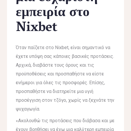
εμπειρία στο
Nixbet
Όταν παίζετε στο Nixbet, είναι σημαντικό να
έχετε υπόψη σας κάποιες βασικές προτάσεις.
Αρχικά, διαβάστε τους όρους και τις
προϋποθέσεις και προσπαθήστε να είστε
ενήμεροι για όλες τις προσφορές. Επίσης,
προσπαθήστε να διατηρείτε μια υγιή
προσέγγιση στον τζόγο, χωρίς να ξεχνάτε την
ψυχαγωγία.
«Ακολουθώ τις προτάσεις που διάβασα και με
έχουν βοηθήσει να έχω μια καλύτερη εμπειρία