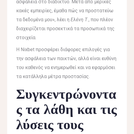
ασφάλεια στο διαδίκτυο. Μετά από μερικές
κακές εμπειρίες, έμαθα πώς να προστατεύω
τα δεδομένα μου», λέει η
Ελένη Τ.
, που πλέον
διαχειρίζεται προσεκτικά τα προσωπικά της
στοιχεία.
Η Nixbet προσφέρει διάφορες επιλογές για
την ασφάλεια των παικτών, αλλά είναι ευθύνη
του καθενός να ενημερωθεί και να εφαρμόσει
τα κατάλληλα μέτρα προστασίας.
Συγκεντρώνοντα
ς τα λάθη και τις
λύσεις τους