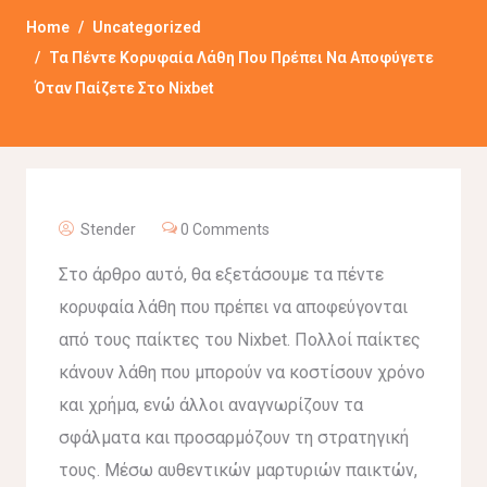
Home
Uncategorized
Τα Πέντε Κορυφαία Λάθη Που Πρέπει Να Αποφύγετε
Όταν Παίζετε Στο Nixbet
Stender
0 Comments
Στο άρθρο αυτό, θα εξετάσουμε τα πέντε
κορυφαία λάθη που πρέπει να αποφεύγονται
από τους παίκτες του Nixbet. Πολλοί παίκτες
κάνουν λάθη που μπορούν να κοστίσουν χρόνο
και χρήμα, ενώ άλλοι αναγνωρίζουν τα
σφάλματα και προσαρμόζουν τη στρατηγική
τους. Μέσω αυθεντικών μαρτυριών παικτών,