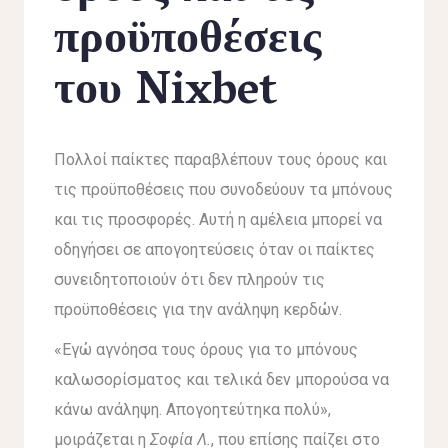
προϋποθέσεις
του Nixbet
Πολλοί παίκτες παραβλέπουν τους όρους και
τις προϋποθέσεις που συνοδεύουν τα μπόνους
και τις προσφορές. Αυτή η αμέλεια μπορεί να
οδηγήσει σε απογοητεύσεις όταν οι παίκτες
συνειδητοποιούν ότι δεν πληρούν τις
προϋποθέσεις για την ανάληψη κερδών.
«Εγώ αγνόησα τους όρους για το μπόνους
καλωσορίσματος και τελικά δεν μπορούσα να
κάνω ανάληψη. Απογοητεύτηκα πολύ»,
μοιράζεται η
Σοφία Λ.
, που επίσης παίζει στο