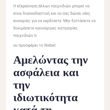
Η εξερεύνηση άλλων παιχνιδιών μπορεί να
είναι διασκεδαστική και να σας δώσει νέες
ευκαιρίες για να κερδίσετε. Μην διστάσετε να
δοκιμάσετε καινούργιες κατηγορίες
παιχνιδιών π
ου προσφέρει το Nixbet.
Αμελώντας την
ασφάλεια και
την
ιδιωτικότητα