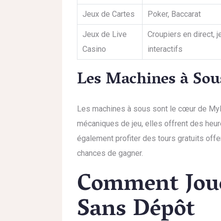
Jeux de Cartes
Poker, Baccarat
Jeux de Live
Croupiers en direct, j
Casino
interactifs
Les Machines à Sou
Les machines à sous sont le cœur de MyE
mécaniques de jeu, elles offrent des heu
également profiter des tours gratuits off
chances de gagner.
Comment Joue
Sans Dépôt