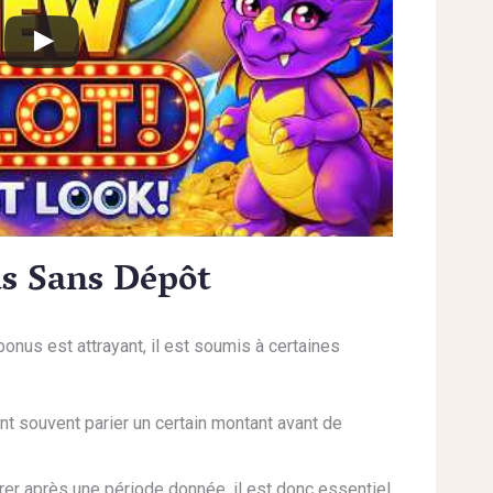
s Sans Dépôt
onus est attrayant, il est soumis à certaines
t souvent parier un certain montant avant de
er après une période donnée, il est donc essentiel