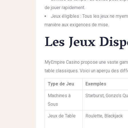
de jouer rapidement.
Jeux éligibles : Tous les jeux ne
myemp
manière aux exigences de mise.
Les Jeux Disp
MyEmpire Casino propose une vaste gamme
table classiques. Voici un aperçu des diff
Type de Jeu
Exemples
Machines à
Starburst, Gonzo’s Q
Sous
Jeux de Table
Roulette, Blackjack