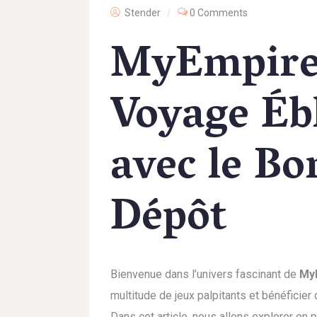
Stender
0 Comments
MyEmpire 
Voyage Éb
avec le B
Dépôt
Bienvenue dans l’univers fascinant de
My
multitude de jeux palpitants et bénéficie
Dans cet article, nous allons explorer en 