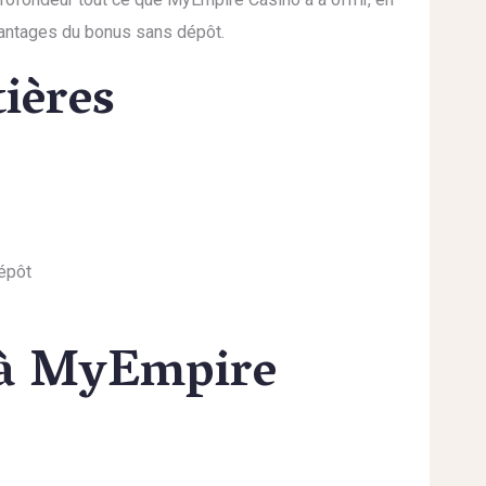
avantages du bonus sans dépôt.
ières
épôt
 à MyEmpire