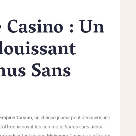
Casino : Un
louissant
onus Sans
Empire Casino
, où chaque joueur peut découvrir une
r d’offres incroyables comme le
bonus sans dépôt
.
profondeur tout ce que MyEmpire Casino a à offrir, en