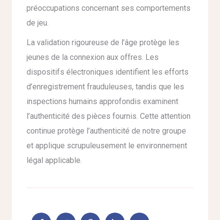
préoccupations concernant ses comportements
de jeu.
La validation rigoureuse de l’âge protège les
jeunes de la connexion aux offres. Les
dispositifs électroniques identifient les efforts
d’enregistrement frauduleuses, tandis que les
inspections humains approfondis examinent
l’authenticité des pièces fournis. Cette attention
continue protège l’authenticité de notre groupe
et applique scrupuleusement le environnement
légal applicable.