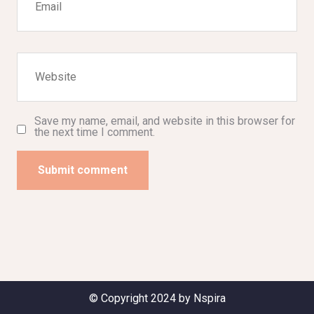
Save my name, email, and website in this browser for
the next time I comment.
Submit comment
© Copyright 2024 by Nspira