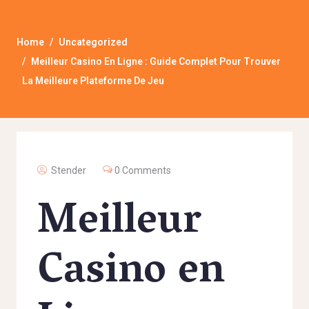
Home
Uncategorized
Meilleur Casino En Ligne : Guide Complet Pour Trouver
La Meilleure Plateforme De Jeu
Stender
0 Comments
Meilleur
Casino en