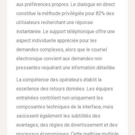
aux préférences propres. Le dialogue en direct
constitue la méthode privilégiée pour 82% des
utilisateurs recherchant une réponse
instantanée. Le support téléphonique offre une
aspect individuelle appréciée pour les
demandes complexes, alors que le courriel
électronique convient aux demandes non
pressantes requérant une information détaillée.
La compétence des opérateurs établit la
excellence des retours données. Les équipes
entraînées contrôlent non uniquement les
composantes techniques de la interface, mais
saisissent également les subtilités des
avantages, des règles de divertissement et des
processus économiques. Cette maîtrise multiple