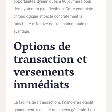
opportunités dynamiques à 90 journées pour
des systèmes plus flexibles. Cette contrainte
chronologique impacte concrètement la
faisabilité effective de l’utilisation totale du
avantage.
Options de
transaction et
versements
immédiats
La facilité des transactions financières établit
grandement la qualité de le vécu générale. Les