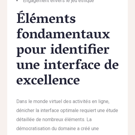
Engagement envers le jeu éthique
Éléments
fondamentaux
pour identifier
une interface de
excellence
Dans le monde virtuel des activités en ligne,
dénicher la interface optimale requiert une étude
détaillée de nombreux éléments. La
démocratisation du domaine a créé une