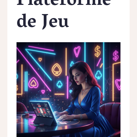
Plateforme
de Jeu