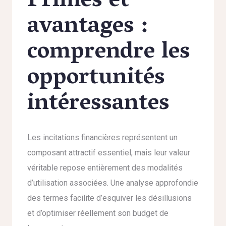
Primes et
avantages :
comprendre les
opportunités
intéressantes
Les incitations financières représentent un
composant attractif essentiel, mais leur valeur
véritable repose entièrement des modalités
d’utilisation associées. Une analyse approfondie
des termes facilite d’esquiver les désillusions
et d’optimiser réellement son budget de