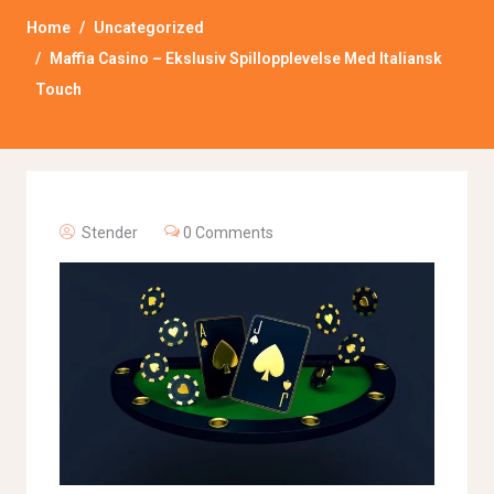
Home
Uncategorized
Maffia Casino – Ekslusiv Spillopplevelse Med Italiansk
Touch
Stender
0 Comments