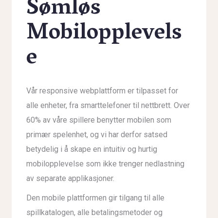
Sømløs
Mobilopplevels
e
Vår responsive webplattform er tilpasset for
alle enheter, fra smarttelefoner til nettbrett. Over
60% av våre spillere benytter mobilen som
primær spelenhet, og vi har derfor satsed
betydelig i å skape en intuitiv og hurtig
mobilopplevelse som ikke trenger nedlastning
av separate applikasjoner.
Den mobile plattformen gir tilgang til alle
spillkatalogen, alle betalingsmetoder og