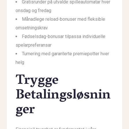
Gratisrunder på utvalde spilleautomatar hver
onsdag og fredag
Månadlege reload-bonuser med fleksible
omsetningskrav
Fødselsdag-bonusar tilpassa individuelle
spelarpreferansar
Turnering med garanterte premiepotter hver
helg
Trygge
Betalingsløsnin
ger