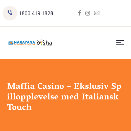
1800 419 1828
Maffia Casino – Ekslusiv Sp
illopplevelse med Italiansk
Touch