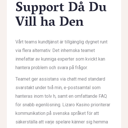
Support Då Du
Vill ha Den
Vårt teams kundtjänst är tillgänglig dygnet runt
via flera alternativ. Det inhemska teamet
innefattar av kunniga experter som kvickt kan
hantera problem och svara på frågor.
Teamet ger assistans via chatt med standard
svarstakt under två min, e-postsamtal som
hanteras inom tolv h, samt en omfattande FAQ
för snabb egenlösning. Lizaro Kasino prioriterar
kommunikation på svenska språket för att
säkerställa att varje spelare känner sig hemma