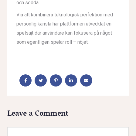
och sedda.
Via att kombinera teknologisk perfektion med
personlig känsla har plattformen utvecklat en
spelsajt där användare kan fokusera på något
som egentligen spelar roll – nöjet.
Leave a Comment