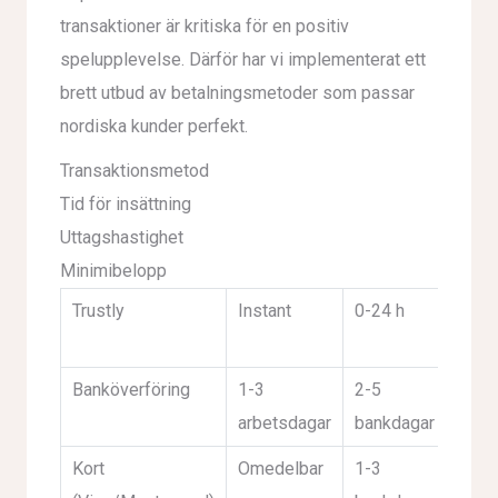
transaktioner är kritiska för en positiv
spelupplevelse. Därför har vi implementerat ett
brett utbud av betalningsmetoder som passar
nordiska kunder perfekt.
Transaktionsmetod
Tid för insättning
Uttagshastighet
Minimibelopp
Trustly
Instant
0-24 h
100
kr
Banköverföring
1-3
2-5
200
arbetsdagar
bankdagar
kr
Kort
Omedelbar
1-3
100