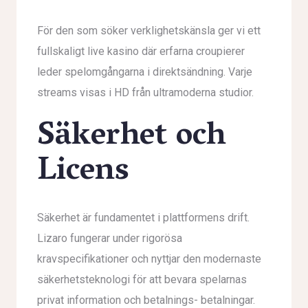
För den som söker verklighetskänsla ger vi ett
fullskaligt live kasino där erfarna croupierer
leder spelomgångarna i direktsändning. Varje
streams visas i HD från ultramoderna studior.
Säkerhet och
Licens
Säkerhet är fundamentet i plattformens drift.
Lizaro fungerar under rigorösa
kravspecifikationer och nyttjar den modernaste
säkerhetsteknologi för att bevara spelarnas
privat information och betalnings- betalningar.