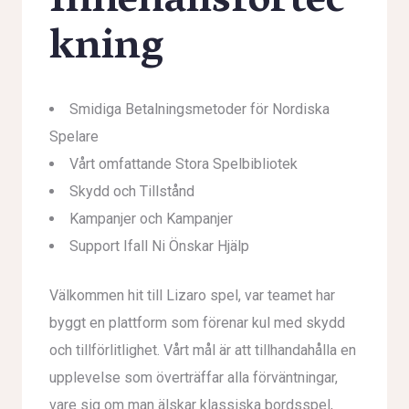
Innehållsförtec
kning
Smidiga Betalningsmetoder för Nordiska
Spelare
Vårt omfattande Stora Spelbibliotek
Skydd och Tillstånd
Kampanjer och Kampanjer
Support Ifall Ni Önskar Hjälp
Välkommen hit till
Lizaro spel
, var teamet har
byggt en plattform som förenar kul med skydd
och tillförlitlighet. Vårt mål är att tillhandahålla en
upplevelse som överträffar alla förväntningar,
vare sig om man älskar klassiska bordsspel,