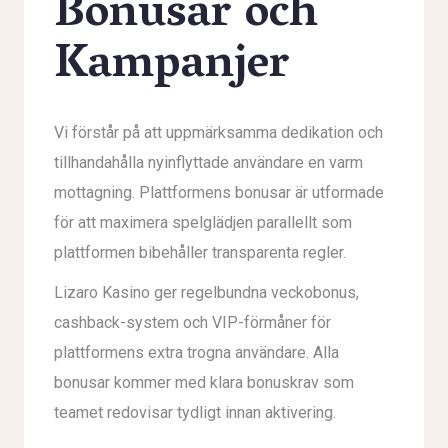
Bonusar och
Kampanjer
Vi förstår på att uppmärksamma dedikation och
tillhandahålla nyinflyttade användare en varm
mottagning. Plattformens bonusar är utformade
för att maximera spelglädjen parallellt som
plattformen bibehåller transparenta regler.
Lizaro Kasino ger regelbundna veckobonus,
cashback-system och VIP-förmåner för
plattformens extra trogna användare. Alla
bonusar kommer med klara bonuskrav som
teamet redovisar tydligt innan aktivering.