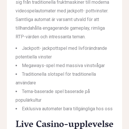
sig från traditionella fruktmaskiner till moderna
videospelautomater med jackpott- pottvinster.
Samtliga automat är varsamt utvald för att
tillhandahålla engagerande gameplay, rimliga
RTP-värden och intressanta teman.
Jackpott- jackpottspel med livförändrande
potentiella vinster
Megaways-spel med massiva vinstvågar
Traditionella slotspel för traditionella
användare
Tema-baserade spel baserade på
populärkultur
Exklusiva automater bara tillgängliga hos oss
Live Casino-upplevelse