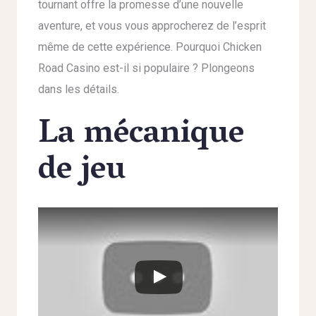
tournant offre la promesse d’une nouvelle
aventure, et vous vous approcherez de l’esprit
même de cette expérience. Pourquoi Chicken
Road Casino est-il si populaire ? Plongeons
dans les détails.
La mécanique
de jeu