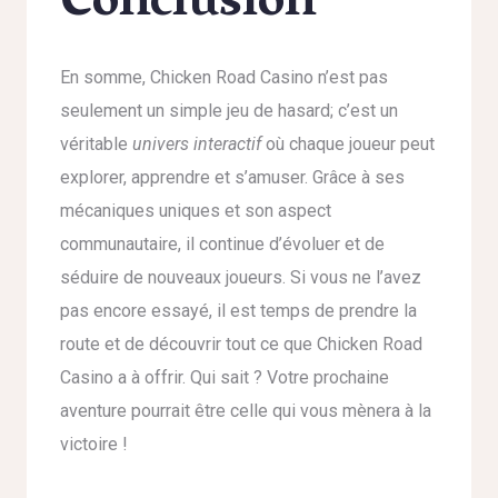
Conclusion
En somme, Chicken Road Casino n’est pas
seulement un simple jeu de hasard; c’est un
véritable
univers interactif
où chaque joueur peut
explorer, apprendre et s’amuser. Grâce à ses
mécaniques uniques et son aspect
communautaire, il continue d’évoluer et de
séduire de nouveaux joueurs. Si vous ne l’avez
pas encore essayé, il est temps de prendre la
route et de découvrir tout ce que Chicken Road
Casino a à offrir. Qui sait ? Votre prochaine
aventure pourrait être celle qui vous mènera à la
victoire !