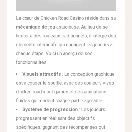
Le cœur de Chicken Road Casino réside dans sa
mécanique de jeu
astucieuse. Au lieu de se
limiter à des rouleaux traditionnels, il intègre des
éléments interactifs qui engagent les joueurs à
chaque étape. Voici un aperçu de ses
fonctionnalités :
Visuels attractifs
: La conception graphique
est à couper le souffle, avec des couleurs vives
chicken road inout games
et des animations
fluides qui rendent chaque partie agréable.
Système de progression
: Les joueurs
progressent en réalisant des objectifs
spécifiques, gagnant des récompenses qui