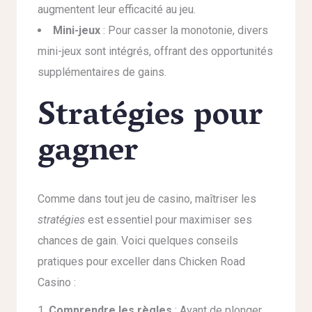
augmentent leur efficacité au jeu.
Mini-jeux
: Pour casser la monotonie, divers
mini-jeux sont intégrés, offrant des opportunités
supplémentaires de gains.
Stratégies pour
gagner
Comme dans tout jeu de casino, maîtriser les
stratégies
est essentiel pour maximiser ses
chances de gain. Voici quelques conseils
pratiques pour exceller dans Chicken Road
Casino :
Comprendre les règles
: Avant de plonger,