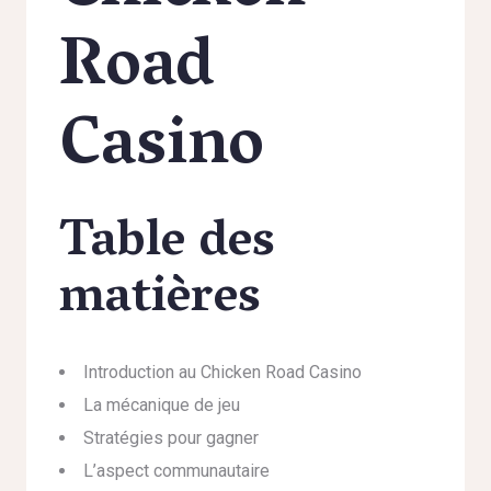
Road
Casino
Table des
matières
Introduction au Chicken Road Casino
La mécanique de jeu
Stratégies pour gagner
L’aspect communautaire