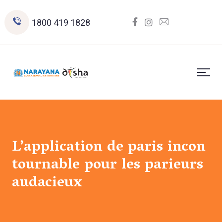
1800 419 1828
L’application de paris incon
tournable pour les parieurs
audacieux