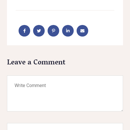
Leave a Comment