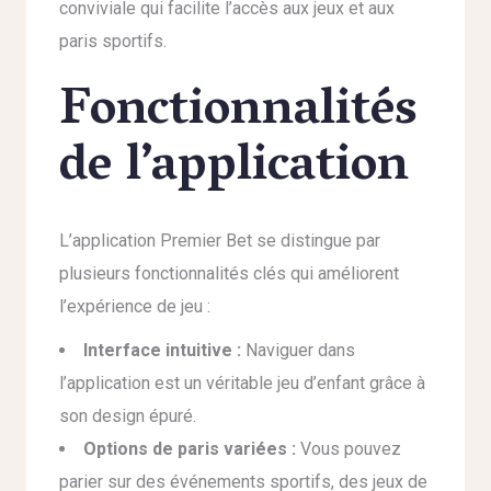
conviviale qui facilite l’accès aux jeux et aux
paris sportifs.
Fonctionnalités
de l’application
L’application Premier Bet se distingue par
plusieurs fonctionnalités clés qui améliorent
l’expérience de jeu :
Interface intuitive :
Naviguer dans
l’application est un véritable jeu d’enfant grâce à
son design épuré.
Options de paris variées :
Vous pouvez
parier sur des événements sportifs, des jeux de