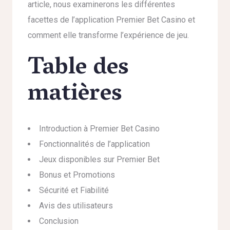
article, nous examinerons les différentes
facettes de l’application Premier Bet Casino et
comment elle transforme l’expérience de jeu.
Table des
matières
Introduction à Premier Bet Casino
Fonctionnalités de l’application
Jeux disponibles sur Premier Bet
Bonus et Promotions
Sécurité et Fiabilité
Avis des utilisateurs
Conclusion