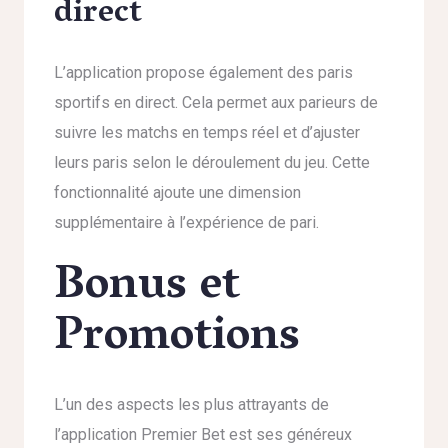
direct
L’application propose également des paris
sportifs en direct. Cela permet aux parieurs de
suivre les matchs en temps réel et d’ajuster
leurs paris selon le déroulement du jeu. Cette
fonctionnalité ajoute une dimension
supplémentaire à l’expérience de pari.
Bonus et
Promotions
L’un des aspects les plus attrayants de
l’application Premier Bet est ses généreux