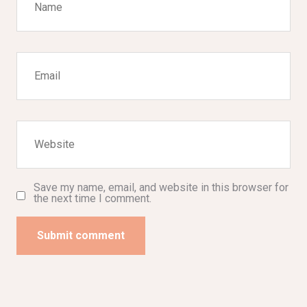
Save my name, email, and website in this browser for
the next time I comment.
Submit comment