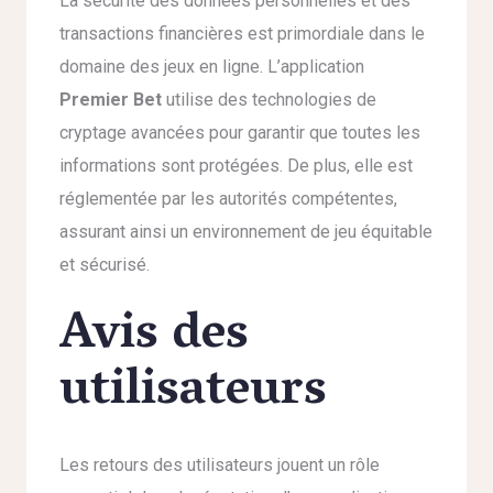
La sécurité des données personnelles et des
transactions financières est primordiale dans le
domaine des jeux en ligne. L’application
Premier Bet
utilise des technologies de
cryptage avancées pour garantir que toutes les
informations sont protégées. De plus, elle est
réglementée par les autorités compétentes,
assurant ainsi un environnement de jeu équitable
et sécurisé.
Avis des
utilisateurs
Les retours des utilisateurs jouent un rôle