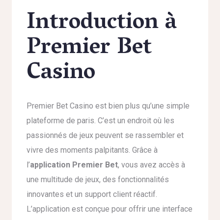
Introduction à
Premier Bet
Casino
Premier Bet Casino est bien plus qu’une simple
plateforme de paris. C’est un endroit où les
passionnés de jeux peuvent se rassembler et
vivre des moments palpitants. Grâce à
l’
application Premier Bet
, vous avez accès à
une multitude de jeux, des fonctionnalités
innovantes et un support client réactif.
L’application est conçue pour offrir une interface