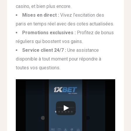
casino, et bien plus encore.
Mises en direct :
Vivez l’excitation des
paris en temps réel avec des cotes actualisées.
Promotions exclusives :
Profitez de bonus
réguliers qui boostent vos gains.
Service client 24/7 :
Une assistance
disponible à tout moment pour répondre à
toutes vos questions.