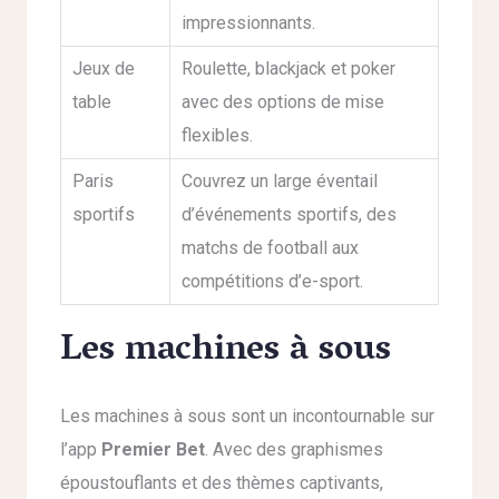
impressionnants.
Jeux de
Roulette, blackjack et poker
table
avec des options de mise
flexibles.
Paris
Couvrez un large éventail
sportifs
d’événements sportifs, des
matchs de football aux
compétitions d’e-sport.
Les machines à sous
Les machines à sous sont un incontournable sur
l’app
Premier Bet
. Avec des graphismes
époustouflants et des thèmes captivants,