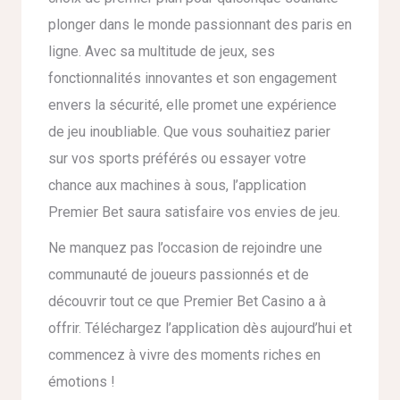
plonger dans le monde passionnant des paris en
ligne. Avec sa multitude de jeux, ses
fonctionnalités innovantes et son engagement
envers la sécurité, elle promet une expérience
de jeu inoubliable. Que vous souhaitiez parier
sur vos sports préférés ou essayer votre
chance aux machines à sous, l’application
Premier Bet saura satisfaire vos envies de jeu.
Ne manquez pas l’occasion de rejoindre une
communauté de joueurs passionnés et de
découvrir tout ce que Premier Bet Casino a à
offrir. Téléchargez l’application dès aujourd’hui et
commencez à vivre des moments riches en
émotions !