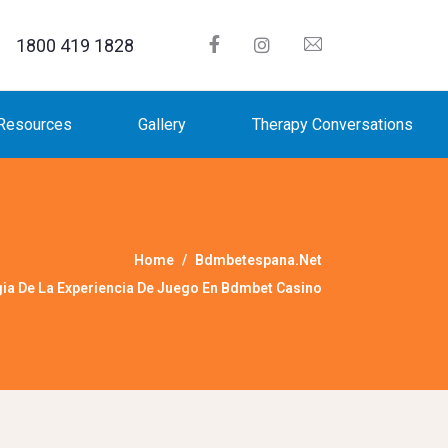
1800 419 1828
Resources
Gallery
Therapy Conversations
Home
Bdmbetespana.net
ia De La Experiencia De Juego En Bdmbet Casino