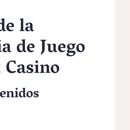
de la
ia de Juego
 Casino
tenidos