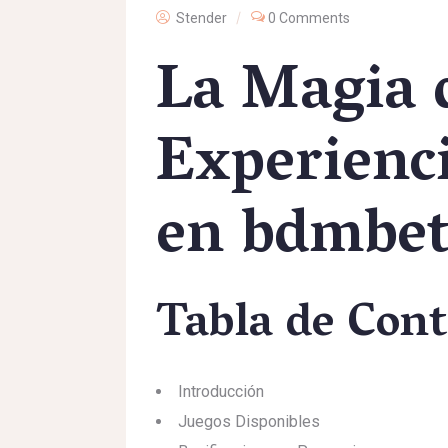
Stender
0 Comments
La Magia 
Experienc
en bdmbet
Tabla de Con
Introducción
Juegos Disponibles