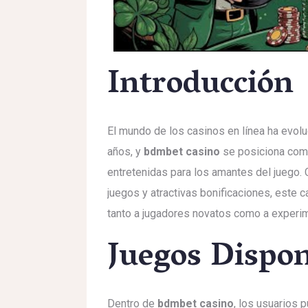
Introducción
El mundo de los casinos en línea ha evol
años, y
bdmbet casino
se posiciona como
entretenidas para los amantes del juego. 
juegos y atractivas bonificaciones, este 
tanto a jugadores novatos como a experi
Juegos Dispon
Dentro de
bdmbet casino
, los usuarios 