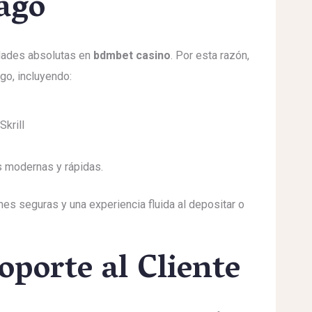
ago
idades absolutas en
bdmbet casino
. Por esta razón,
go, incluyendo:
Skrill
s modernas y rápidas.
es seguras y una experiencia fluida al depositar o
oporte al Cliente