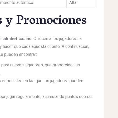
ambiente auténtico.
Alta
s y Promociones
en
bdmbet casino
. Ofrecen a los jugadores la
y hacer que cada apuesta cuente. A continuación,
se pueden encontrar:
 para nuevos jugadores, que proporciona un
.
especiales en las que los jugadores pueden
r jugar regularmente, acumulando puntos que se