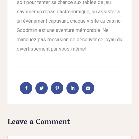
soit pour tenter sa chance aux tables de jeu,
savourer un repas gastronomique, ou assister à
un événement captivant, chaque visite au casino
Goodman est une aventure mémorable. Ne
manquez pas l’occasion de découvrir ce joyau du
divertissement par vous-même!
Leave a Comment