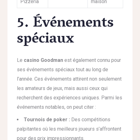
Pizzeria
maison
5. Événements
spéciaux
Le
casino Goodman
est également connu pour
ses événements spéciaux tout au long de
l’année. Ces événements attirent non seulement
les amateurs de jeux, mais aussi ceux qui
recherchent des expériences uniques. Parmi les
événements notables, on peut citer :
Tournois de poker :
Des compétitions
palpitantes où les meilleurs joueurs s’affrontent
pour des prix impressionnants.