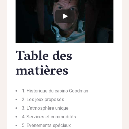
Table des
matières
1. Historique du casino Goodman
2. Les jeux proposés
3. L’atmosphère unique
4. Services et commodités
5. Événements spéciaux