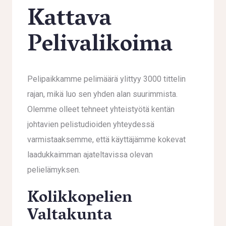
Kattava
Pelivalikoima
Pelipaikkamme pelimäärä ylittyy 3000 tittelin
rajan, mikä luo sen yhden alan suurimmista.
Olemme olleet tehneet yhteistyötä kentän
johtavien pelistudioiden yhteydessä
varmistaaksemme, että käyttäjämme kokevat
laadukkaimman ajateltavissa olevan
pelielämyksen.
Kolikkopelien
Valtakunta