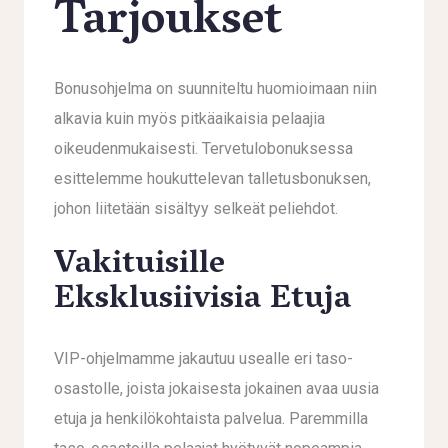
Tarjoukset
Bonusohjelma on suunniteltu huomioimaan niin
alkavia kuin myös pitkäaikaisia pelaajia
oikeudenmukaisesti. Tervetulobonuksessa
esittelemme houkuttelevan talletusbonuksen,
johon liitetään sisältyy selkeät peliehdot.
Vakituisille
Eksklusiivisia Etuja
VIP-ohjelmamme jakautuu usealle eri taso-
osastolle, joista jokaisesta jokainen avaa uusia
etuja ja henkilökohtaista palvelua. Paremmilla