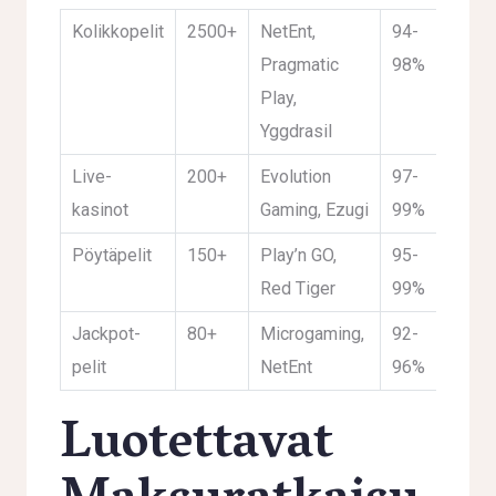
Kolikkopelit
2500+
NetEnt,
94-
Pragmatic
98%
Play,
Yggdrasil
Live-
200+
Evolution
97-
kasinot
Gaming, Ezugi
99%
Pöytäpelit
150+
Play’n GO,
95-
Red Tiger
99%
Jackpot-
80+
Microgaming,
92-
pelit
NetEnt
96%
Luotettavat