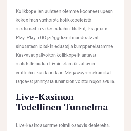
Kolikkopelien suhteen olemme koonneet upean
kokoelman vanhoista kolikkopeleistä
moderneihin videopeleihin. NetEnt, Pragmatic
Play, Play’n GO ja Yggdrasil muodostavat
ainoastaan joitakin edustajia kumppaneistamme.
Kasvavat päävoiton kolikkopelit antavat
mahdollisuuden täysin elämää valtaviin
voittoihin, kun taas taas Megaways-mekaniikat
tarjoavat jännitystä tuhansien voittolinjojen avulla.
Live-Kasinon
Todellinen Tunnelma
Live-kasinossamme toimii osaavia dealereita,