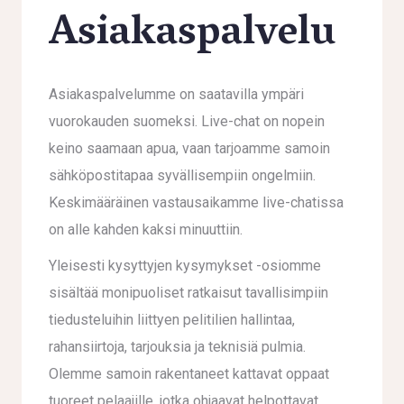
Asiakaspalvelu
Asiakaspalvelumme on saatavilla ympäri
vuorokauden suomeksi. Live-chat on nopein
keino saamaan apua, vaan tarjoamme samoin
sähköpostitapaa syvällisempiin ongelmiin.
Keskimääräinen vastausaikamme live-chatissa
on alle kahden kaksi minuuttiin.
Yleisesti kysyttyjen kysymykset -osiomme
sisältää monipuoliset ratkaisut tavallisimpiin
tiedusteluihin liittyen pelitilien hallintaa,
rahansiirtoja, tarjouksia ja teknisiä pulmia.
Olemme samoin rakentaneet kattavat oppaat
tuoreet pelaajille, jotka ohjaavat helpottavat