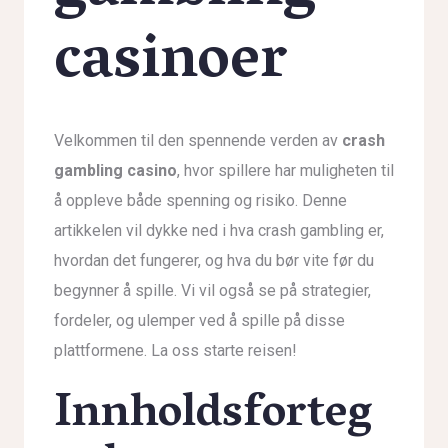
casinoer
Velkommen til den spennende verden av
crash
gambling casino
, hvor spillere har muligheten til
å oppleve både spenning og risiko. Denne
artikkelen vil dykke ned i hva crash gambling er,
hvordan det fungerer, og hva du bør vite før du
begynner å spille. Vi vil også se på strategier,
fordeler, og ulemper ved å spille på disse
plattformene. La oss starte reisen!
Innholdsforteg