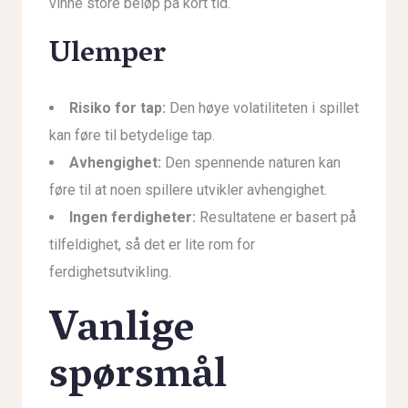
vinne store beløp på kort tid.
Ulemper
Risiko for tap:
Den høye volatiliteten i spillet
kan føre til betydelige tap.
Avhengighet:
Den spennende naturen kan
føre til at noen spillere utvikler avhengighet.
Ingen ferdigheter:
Resultatene er basert på
tilfeldighet, så det er lite rom for
ferdighetsutvikling.
Vanlige
spørsmål