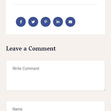
Leave a Comment