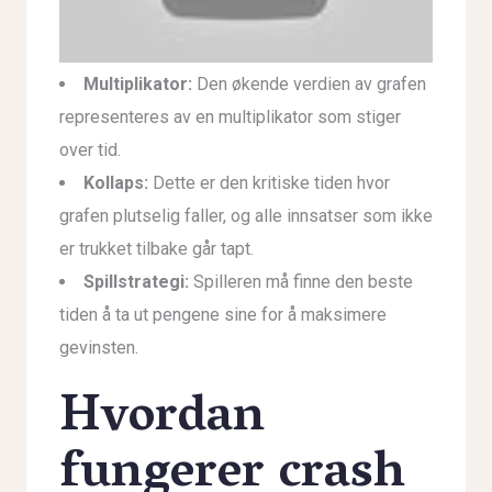
Multiplikator:
Den økende verdien av grafen
representeres av en multiplikator som stiger
over tid.
Kollaps:
Dette er den kritiske tiden hvor
grafen plutselig faller, og alle innsatser som ikke
er trukket tilbake går tapt.
Spillstrategi:
Spilleren må finne den beste
tiden å ta ut pengene sine for å maksimere
gevinsten.
Hvordan
fungerer crash