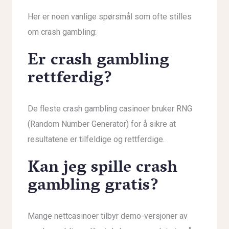
Her er noen vanlige spørsmål som ofte stilles
om crash gambling:
Er crash gambling
rettferdig?
De fleste crash gambling casinoer bruker RNG
(Random Number Generator) for å sikre at
resultatene er tilfeldige og rettferdige.
Kan jeg spille crash
gambling gratis?
Mange nettcasinoer tilbyr demo-versjoner av