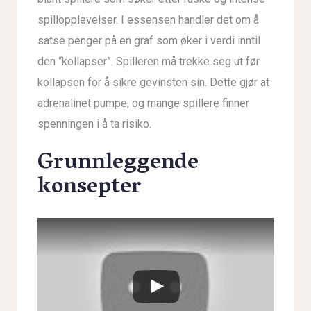
spillopplevelser. I essensen handler det om å
satse penger på en graf som øker i verdi inntil
den “kollapser”. Spilleren må trekke seg ut før
kollapsen for å sikre gevinsten sin. Dette gjør at
adrenalinet pumpe, og mange spillere finner
spenningen i å ta risiko.
Grunnleggende
konsepter