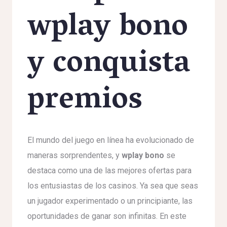
wplay bono
y conquista
premios
El mundo del juego en línea ha evolucionado de
maneras sorprendentes, y
wplay bono
se
destaca como una de las mejores ofertas para
los entusiastas de los casinos. Ya sea que seas
un jugador experimentado o un principiante, las
oportunidades de ganar son infinitas. En este