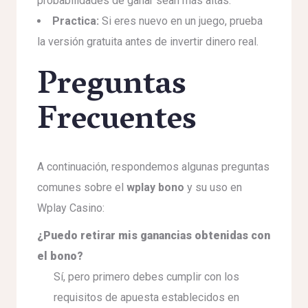
probabilidades de ganar sean más altas.
Practica:
Si eres nuevo en un juego, prueba
la versión gratuita antes de invertir dinero real.
Preguntas
Frecuentes
A continuación, respondemos algunas preguntas
comunes sobre el
wplay bono
y su uso en
Wplay Casino:
¿Puedo retirar mis ganancias obtenidas con
el bono?
Sí, pero primero debes cumplir con los
requisitos de apuesta establecidos en