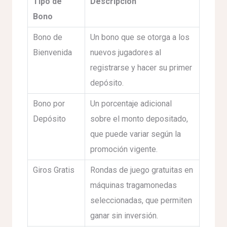
Tipo de
Descripción
Bono
Bono de
Un bono que se otorga a los
Bienvenida
nuevos jugadores al
registrarse y hacer su primer
depósito.
Bono por
Un porcentaje adicional
Depósito
sobre el monto depositado,
que puede variar según la
promoción vigente.
Giros Gratis
Rondas de juego gratuitas en
máquinas tragamonedas
seleccionadas, que permiten
ganar sin inversión.