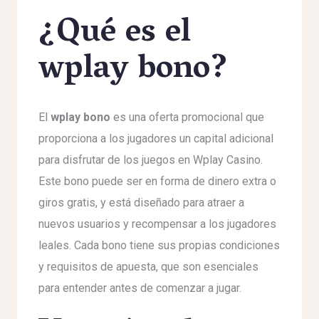
¿Qué es el
wplay bono?
El
wplay bono
es una oferta promocional que
proporciona a los jugadores un capital adicional
para disfrutar de los juegos en Wplay Casino.
Este bono puede ser en forma de dinero extra o
giros gratis, y está diseñado para atraer a
nuevos usuarios y recompensar a los jugadores
leales. Cada bono tiene sus propias condiciones
y requisitos de apuesta, que son esenciales
para entender antes de comenzar a jugar.