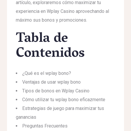
artículo, exploraremos cómo maximizar tu
experiencia en Wplay Casino aprovechando al
máximo sus bonos y promociones.
Tabla de
Contenidos
¿Qué es el wplay bono?
Ventajas de usar wplay bono
Tipos de bonos en Wplay Casino
Cómo utilizar tu wplay bono eficazmente
Estrategias de juego para maximizar tus
ganancias
Preguntas Frecuentes