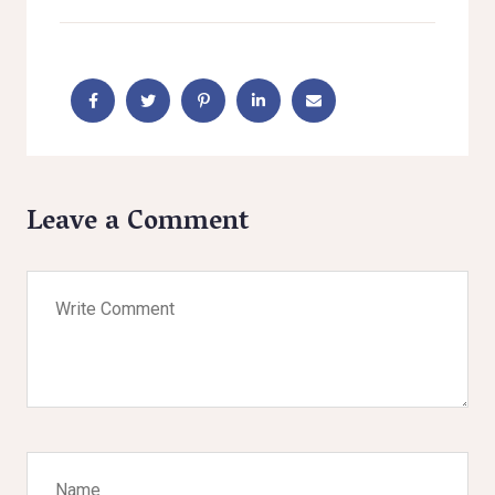
Leave a Comment