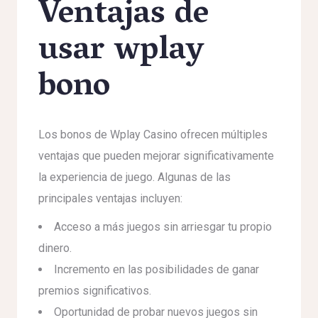
Ventajas de
usar wplay
bono
Los bonos de Wplay Casino ofrecen múltiples
ventajas que pueden mejorar significativamente
la experiencia de juego. Algunas de las
principales ventajas incluyen:
Acceso a más juegos sin arriesgar tu propio
dinero.
Incremento en las posibilidades de ganar
premios significativos.
Oportunidad de probar nuevos juegos sin