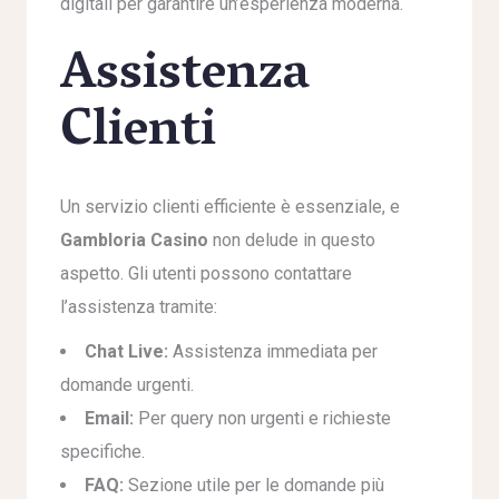
digitali per garantire un’esperienza moderna.
Assistenza
Clienti
Un servizio clienti efficiente è essenziale, e
Gambloria Casino
non delude in questo
aspetto. Gli utenti possono contattare
l’assistenza tramite:
Chat Live:
Assistenza immediata per
domande urgenti.
Email:
Per query non urgenti e richieste
specifiche.
FAQ:
Sezione utile per le domande più