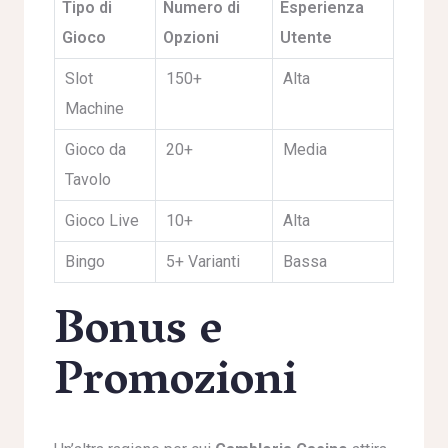
Tipo di
Numero di
Esperienza
Gioco
Opzioni
Utente
Slot
150+
Alta
Machine
Gioco da
20+
Media
Tavolo
Gioco Live
10+
Alta
Bingo
5+ Varianti
Bassa
Bonus e
Promozioni