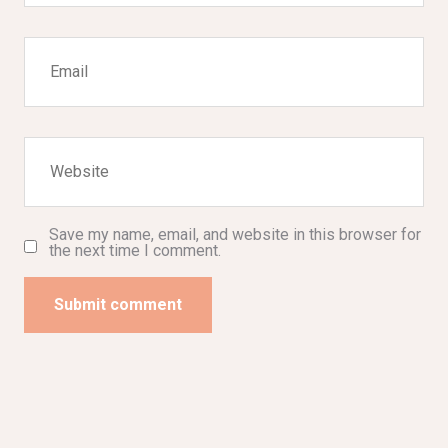
Save my name, email, and website in this browser for
the next time I comment.
Submit comment