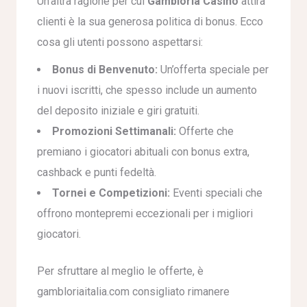
Un’altra ragione per cui
Gambloria Casino
attira
clienti è la sua generosa politica di bonus. Ecco
cosa gli utenti possono aspettarsi:
Bonus di Benvenuto:
Un’offerta speciale per
i nuovi iscritti, che spesso include un aumento
del deposito iniziale e giri gratuiti.
Promozioni Settimanali:
Offerte che
premiano i giocatori abituali con bonus extra,
cashback e punti fedeltà.
Tornei e Competizioni:
Eventi speciali che
offrono montepremi eccezionali per i migliori
giocatori.
Per sfruttare al meglio le offerte, è
gambloriaitalia.com
consigliato rimanere