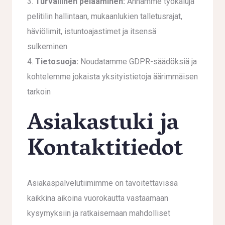
Turvallinen pelaaminen:
Annamme työkaluja
pelitilin hallintaan, mukaanlukien talletusrajat,
häviölimit, istuntoajastimet ja itsensä
sulkeminen
Tietosuoja:
Noudatamme GDPR-säädöksiä ja
kohtelemme jokaista yksityistietoja äärimmäisen
tarkoin
Asiakastuki ja
Kontaktitiedot
Asiakaspalvelutiimimme on tavoitettavissa
kaikkina aikoina vuorokautta vastaamaan
kysymyksiin ja ratkaisemaan mahdolliset