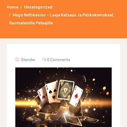
Home
Uncategorized
Hugo Nettikasino – Laaja Katsaus Ja Pelikokemukset
Suomalaisille Pelaajille
Stender
0 Comments