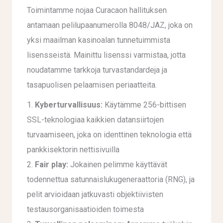
Toimintamme nojaa Curacaon hallituksen
antamaan pelilupaanumerolla 8048/JAZ, joka on
yksi maailman kasinoalan tunnetuimmista
lisensseistä. Mainittu lisenssi varmistaa, jotta
noudatamme tarkkoja turvastandardeja ja
tasapuolisen pelaamisen periaatteita.
Kyberturvallisuus:
Käytämme 256-bittisen
SSL-teknologiaa kaikkien datansiirtojen
turvaamiseen, joka on identtinen teknologia että
pankkisektorin nettisivuilla
Fair play:
Jokainen pelimme käyttävät
todennettua satunnaislukugeneraattoria (RNG), ja
pelit arvioidaan jatkuvasti objektiivisten
testausorganisaatioiden toimesta