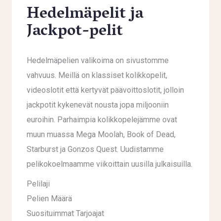
Hedelmäpelit ja
Jackpot-pelit
Hedelmäpelien valikoima on sivustomme
vahvuus. Meillä on klassiset kolikkopelit,
videoslotit että kertyvät päävoittoslotit, jolloin
jackpotit kykenevät nousta jopa miljooniin
euroihin. Parhaimpia kolikkopelejämme ovat
muun muassa Mega Moolah, Book of Dead,
Starburst ja Gonzos Quest. Uudistamme
pelikokoelmaamme viikoittain uusilla julkaisuilla.
Pelilaji
Pelien Määrä
Suosituimmat Tarjoajat