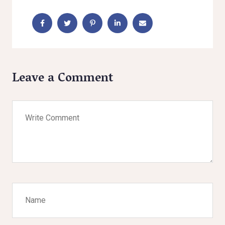
Leave a Comment