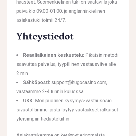
haasteet. Suomenkielinen tuki on saatavilla joka
päivä klo 09:00-01:00, ja englanninkielinen
asiakastuki toimii 24/7.
Yhteystiedot
Reaaliaikainen keskustelu:
Pikaisin metodi
saavuttaa palvelua, tyypillinen vastausviive alle
2 min
Sähköposti:
support@hugocasino.com
,
vastaamme 2-4 tunnin kuluessa
UKK:
Monipuolinen kysymys-vastausosio
sivustollamme, josta löytyy vastaukset ratkaisut
yleisimpiin tiedusteluihin
Asiakastukemme on kerännyt erinomaista