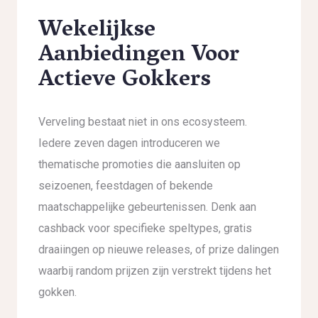
Wekelijkse
Aanbiedingen Voor
Actieve Gokkers
Verveling bestaat niet in ons ecosysteem.
Iedere zeven dagen introduceren we
thematische promoties die aansluiten op
seizoenen, feestdagen of bekende
maatschappelijke gebeurtenissen. Denk aan
cashback voor specifieke speltypes, gratis
draaiingen op nieuwe releases, of prize dalingen
waarbij random prijzen zijn verstrekt tijdens het
gokken.