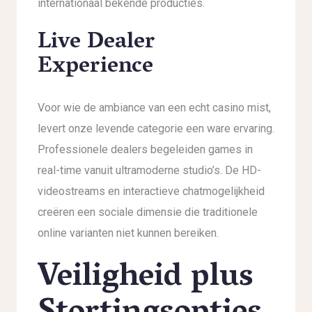
internationaal bekende producties.
Live Dealer
Experience
Voor wie de ambiance van een echt casino mist,
levert onze levende categorie een ware ervaring.
Professionele dealers begeleiden games in
real-time vanuit ultramoderne studio’s. De HD-
videostreams en interactieve chatmogelijkheid
creëren een sociale dimensie die traditionele
online varianten niet kunnen bereiken.
Veiligheid plus