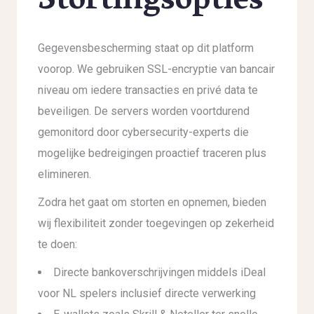
Stortingsopties
Gegevensbescherming staat op dit platform
voorop. We gebruiken SSL-encryptie van bancair
niveau om iedere transacties en privé data te
beveiligen. De servers worden voortdurend
gemonitord door cybersecurity-experts die
mogelijke bedreigingen proactief traceren plus
elimineren.
Zodra het gaat om storten en opnemen, bieden
wij flexibiliteit zonder toegevingen op zekerheid
te doen:
Directe bankoverschrijvingen middels iDeal
voor NL spelers inclusief directe verwerking