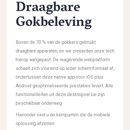
Draagbare
Gokbeleving
Boven de 70 % van de gokkers gebruikt
draagbare apparaten, en we creëerden onze tech
hierop aangepast. De reagerende webplatform
schaalt zich vloeiend op ieder schermformaat af,
ondertussen deze native app voor iOS plus
Android geoptimaliseerde prestaties levert. Alle
functionaliteiten uit deze desktopversie zijn
beschikbaar onderweg.
Hieronder vind u de kernpunten die de mobiele
oplossing afzetten: