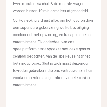
twee minuten via chat, & de meeste vragen
worden binnen 10 min compleet afgehandeld.
Op Hey Gokhuis draait alles om het leveren door
een superieure gokervaring welke beveiliging
combineert met opwinding, en transparantie aan
entertainment. Elk onderdeel van ons
speelplatform staat opgezet met deze gokker
centraal gedachten, van de spelkeuze naar het
betalingsproces. Sluit je zich naast duizenden
tevreden gebruikers die ons vertrouwen als hun
voorkeursbestemming omtrent virtuele casino
entertainment.