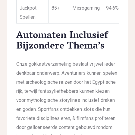
Jackpot
85+
Microgaming
94.6%
Spellen
Automaten Inclusief
Bijzondere Thema’s
Onze gokkastverzameling beslaat vrijwel ieder
denkbaar onderwerp. Aventuriers kunnen spelen
met archeologische reizen door het Egyptische
rijk, terwijl fantasyliefhebbers kunnen kiezen
voor mythologische storylines inclusief draken
en goden. Sportfans ontdekken slots die hun
favoriete disciplines eren, & filmfans profiteren
door gelicenseerde content gebouwd rondom