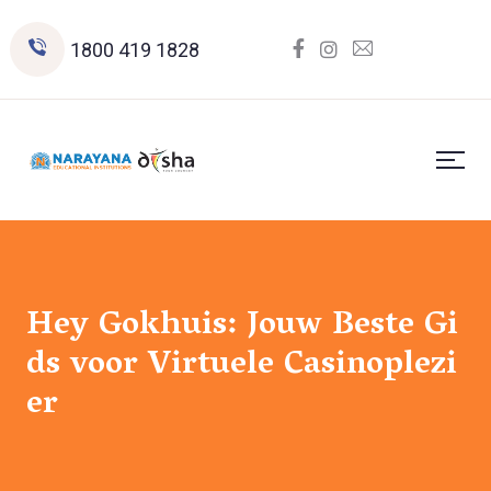
1800 419 1828
Hey Gokhuis: Jouw Beste Gi
ds voor Virtuele Casinoplezi
er