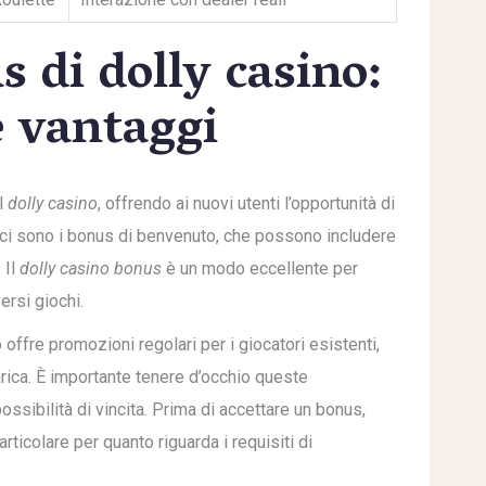
 di dolly casino:
 vantaggi
l
dolly casino
, offrendo ai nuovi utenti l’opportunità di
i ci sono i bonus di benvenuto, che possono includere
 Il
dolly casino bonus
è un modo eccellente per
ersi giochi.
 offre promozioni regolari per i giocatori esistenti,
rica. È importante tenere d’occhio queste
sibilità di vincita. Prima di accettare un bonus,
articolare per quanto riguarda i requisiti di