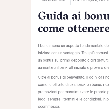
Guida ai bonus
come ottenere
I bonus sono un aspetto fondamentale de
iniziare con un vantaggio. Tra i più comun
un bonus sul primo deposito o giri gratuiti.
aumentare il bankroll iniziale e provare div
Oltre ai bonus di benvenuto, il dolly casino
come le offerte di cashback e i bonus rica
promozioni per massimizzare le proprie pos
leggi sempre i termini e le condizioni, in p
scommessa.