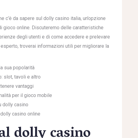
che c’è da sapere sul
dolly casino italia
, un’opzione
i gioco online. Discuteremo delle caratteristiche
sperienze degli utenti e di come accedere e prelevare
 esperto, troverai informazioni utili per migliorare la
la sua popolarità
: slot, tavoli e altro
ttenere vantaggi
alità per il gioco mobile
u dolly casino
dolly casino online
al dolly casino