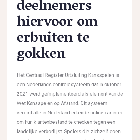
deelnemers
hiervoor om
erbuiten te
gokken
Het Centraal Register Uitsluiting Kansspelen is
een Nederlands controlesysteem dat in oktober
2021 werd geïmplementeerd als element van de
Wet Kansspelen op Afstand. Dit systeem
vereist alle in Nederland erkende online casino’s
om hun klantenbestand te checken tegen een
landelijke verbodlijst. Spelers die zichzelf doen