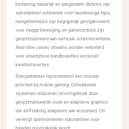
bediening natuurlijk en aangenaam. Buttons zijn
substantieel voldoende voor nauwkeurige taps,
navigatiemenu’s zijn begrijpelijk georganiseerd
voor vlugge beweging, en gamecontrols zijn
geoptimaliseerd aan verticale schermoriëntatie.
Real-time casino streams worden verbeterd
voor smartphone bandbreedtes exclusief
kwaliteitsverlies.
Energiebeheer representeert een cruciaal
prioriteit bij mobile gaming. Ontwikkelde
systemen reduceren stroomgebruik door
geoptimaliseerde code en adaptieve graphics
die zelfstandig adapteren aan accustand. Dit
verlengt spelmomenten substantieel voor
bijladen noodzakelijk wordt.