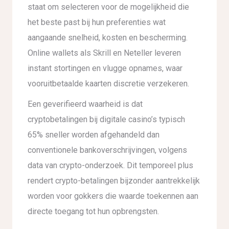
staat om selecteren voor de mogelijkheid die
het beste past bij hun preferenties wat
aangaande snelheid, kosten en bescherming.
Online wallets als Skrill en Neteller leveren
instant stortingen en vlugge opnames, waar
vooruitbetaalde kaarten discretie verzekeren.
Een geverifieerd waarheid is dat
cryptobetalingen bij digitale casino’s typisch
65% sneller worden afgehandeld dan
conventionele bankoverschrijvingen, volgens
data van crypto-onderzoek. Dit temporeel plus
rendert crypto-betalingen bijzonder aantrekkelijk
worden voor gokkers die waarde toekennen aan
directe toegang tot hun opbrengsten.