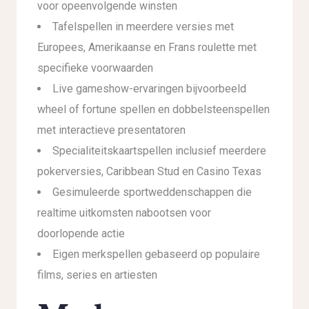
voor opeenvolgende winsten
Tafelspellen in meerdere versies met
Europees, Amerikaanse en Frans roulette met
specifieke voorwaarden
Live gameshow-ervaringen bijvoorbeeld
wheel of fortune spellen en dobbelsteenspellen
met interactieve presentatoren
Specialiteitskaartspellen inclusief meerdere
pokerversies, Caribbean Stud en Casino Texas
Gesimuleerde sportweddenschappen die
realtime uitkomsten nabootsen voor
doorlopende actie
Eigen merkspellen gebaseerd op populaire
films, series en artiesten