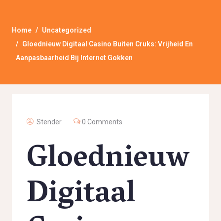
Home
Uncategorized
Gloednieuw Digitaal Casino Buiten Cruks: Vrijheid En
Aanpasbaarheid Bij Internet Gokken
Stender
0 Comments
Gloednieuw
Digitaal