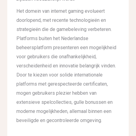
Het domein van internet gaming evolueert
doorlopend, met recente technologieën en
strategieën die de gamebeleving verbeteren.
Platforms buiten het Nederlandse
beheersplatform presenteren een mogelijkheid
voor gebruikers die onafhankelijkheid,
verscheidenheid en innovatie belangrijk vinden.
Door te kiezen voor solide internationale
platforms met gerespecteerde certificaten,
mogen gebruikers plezier hebben van
extensieve spelcollecties, gulle bonussen en
moderne mogelijkheden, allemaal binnen een
beveiligde en gecontroleerde omgeving.