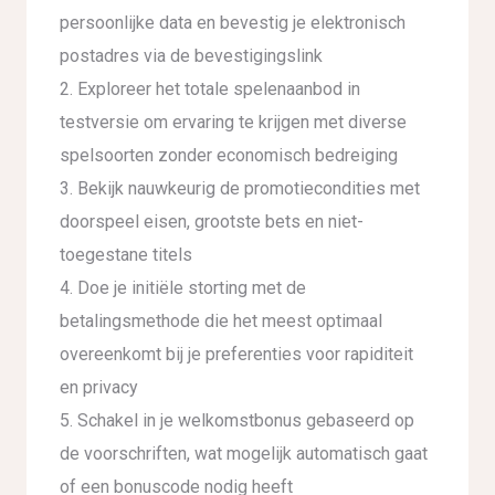
persoonlijke data en bevestig je elektronisch
postadres via de bevestigingslink
Exploreer het totale spelenaanbod in
testversie om ervaring te krijgen met diverse
spelsoorten zonder economisch bedreiging
Bekijk nauwkeurig de promotiecondities met
doorspeel eisen, grootste bets en niet-
toegestane titels
Doe je initiële storting met de
betalingsmethode die het meest optimaal
overeenkomt bij je preferenties voor rapiditeit
en privacy
Schakel in je welkomstbonus gebaseerd op
de voorschriften, wat mogelijk automatisch gaat
of een bonuscode nodig heeft