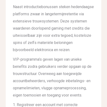
Naast introductiebonussen steken hedendaagse
platforms zwaar in langetermijnretentie via
extensieve trouwsystemen. Deze systemen
waarderen doorlopend gaming met credits die
uitwisselbaar zijn voor extra tegoed, kosteloze
spins of zelfs materiële beloningen
bijvoorbeeld elektronica en reizen.
VIP-programma’s geven lagen van unieke
benefits zodra gebruikers verder opgaan op de
trouwstructuur. Overweeg aan toegewijde
accountbeheerders, verhoogde inbetalings- en
opnamelimieten, vlugge opnameprocessing,
eigen toernooien en toegang voor events.
Registreer een account met correcte