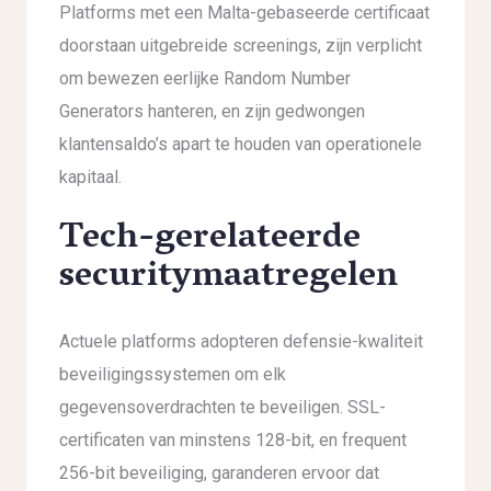
Platforms met een Malta-gebaseerde certificaat
doorstaan uitgebreide screenings, zijn verplicht
om bewezen eerlijke Random Number
Generators hanteren, en zijn gedwongen
klantensaldo’s apart te houden van operationele
kapitaal.
Tech-gerelateerde
securitymaatregelen
Actuele platforms adopteren defensie-kwaliteit
beveiligingssystemen om elk
gegevensoverdrachten te beveiligen. SSL-
certificaten van minstens 128-bit, en frequent
256-bit beveiliging, garanderen ervoor dat