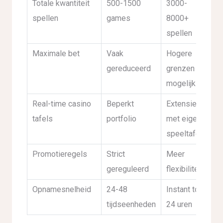
Totale kwantiteit
500-1500
3000-
spellen
games
8000+
spellen
Maximale bet
Vaak
Hogere
gereduceerd
grenzen
mogelijk
Real-time casino
Beperkt
Extensief
tafels
portfolio
met eigen
speeltafels
Promotieregels
Strict
Meer
gereguleerd
flexibiliteit
Opnamesnelheid
24-48
Instant tot
tijdseenheden
24 uren