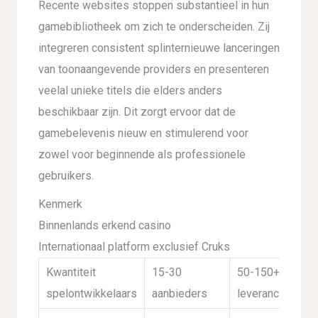
Recente websites stoppen substantieel in hun
gamebibliotheek om zich te onderscheiden. Zij
integreren consistent splinternieuwe lanceringen
van toonaangevende providers en presenteren
veelal unieke titels die elders anders
beschikbaar zijn. Dit zorgt ervoor dat de
gamebelevenis nieuw en stimulerend voor
zowel voor beginnende als professionele
gebruikers.
Kenmerk
Binnenlands erkend casino
Internationaal platform exclusief Cruks
Kwantiteit
15-30
50-150+
spelontwikkelaars
aanbieders
leveranciers