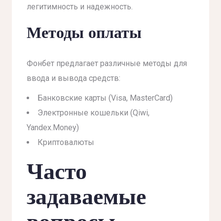
легитимность и надежность.
Методы оплаты
Фонбет предлагает различные методы для
ввода и вывода средств:
Банковские карты (Visa, MasterCard)
Электронные кошельки (Qiwi,
Yandex.Money)
Криптовалюты
Часто
задаваемые