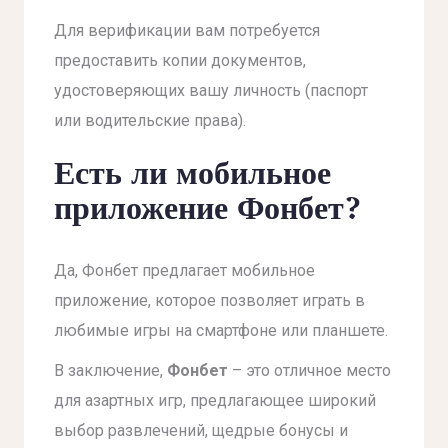
Для верификации вам потребуется
предоставить копии документов,
удостоверяющих вашу личность (паспорт
или водительские права).
Есть ли мобильное
приложение Фонбет?
Да, Фонбет предлагает мобильное
приложение, которое позволяет играть в
любимые игры на смартфоне или планшете.
В заключение,
Фонбет
– это отличное место
для азартных игр, предлагающее широкий
выбор развлечений, щедрые бонусы и