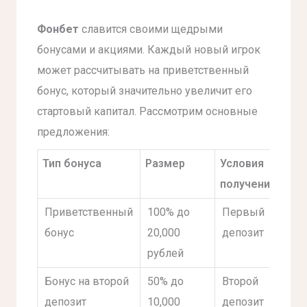
Фонбет
славится своими щедрыми
бонусами и акциями. Каждый новый игрок
может рассчитывать на приветственный
бонус, который значительно увеличит его
стартовый капитал. Рассмотрим основные
предложения:
Тип бонуса
Размер
Условия
получения
Приветственный
100% до
Первый
бонус
20,000
депозит
рублей
Бонус на второй
50% до
Второй
депозит
10,000
депозит