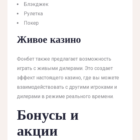
Блэкджек
Рулетка
Покер
Живое казино
Фонбет также предлагает возможность
играть с живыми дилерами. Это создает
эффект настоящего казино, где вы можете
взаимодействовать с другими игроками и
дилерами в режиме реального времени.
Бонусы и
акции