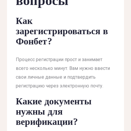
вопросы
Как
зарегистрироваться в
Фонбет?
Процесс регистрации прост и занимает
всего несколько минут. Вам нужно ввести
свои личные данные и подтвердить
регистрацию через электронную почту.
Какие документы
нужны для
верификации?