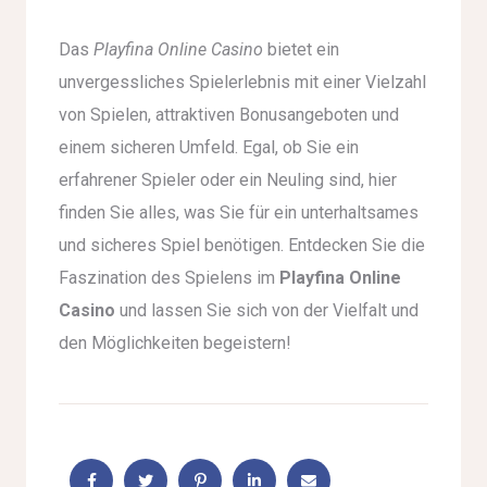
Das
Playfina Online Casino
bietet ein
unvergessliches Spielerlebnis mit einer Vielzahl
von Spielen, attraktiven Bonusangeboten und
einem sicheren Umfeld. Egal, ob Sie ein
erfahrener Spieler oder ein Neuling sind, hier
finden Sie alles, was Sie für ein unterhaltsames
und sicheres Spiel benötigen. Entdecken Sie die
Faszination des Spielens im
Playfina Online
Casino
und lassen Sie sich von der Vielfalt und
den Möglichkeiten begeistern!