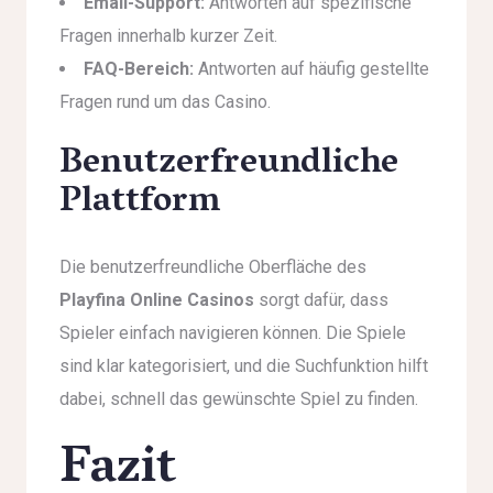
Email-Support:
Antworten auf spezifische
Fragen innerhalb kurzer Zeit.
FAQ-Bereich:
Antworten auf häufig gestellte
Fragen rund um das Casino.
Benutzerfreundliche
Plattform
Die benutzerfreundliche Oberfläche des
Playfina Online Casinos
sorgt dafür, dass
Spieler einfach navigieren können. Die Spiele
sind klar kategorisiert, und die Suchfunktion hilft
dabei, schnell das gewünschte Spiel zu finden.
Fazit