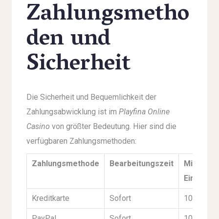
Zahlungsmetho
den und
Sicherheit
Die Sicherheit und Bequemlichkeit der
Zahlungsabwicklung ist im
Playfina Online
Casino
von größter Bedeutung. Hier sind die
verfügbaren Zahlungsmethoden:
Zahlungsmethode
Bearbeitungszeit
Minimale
Einzahlu
Kreditkarte
Sofort
10 €
PayPal
Sofort
10 €