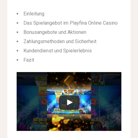
Einleitung
Das Spielangebot im Playfina Online Casino
Bonusangebote und Aktionen
Zahlungsmethoden und Sicherheit
Kundendienst und Spielerlebnis
Fazit