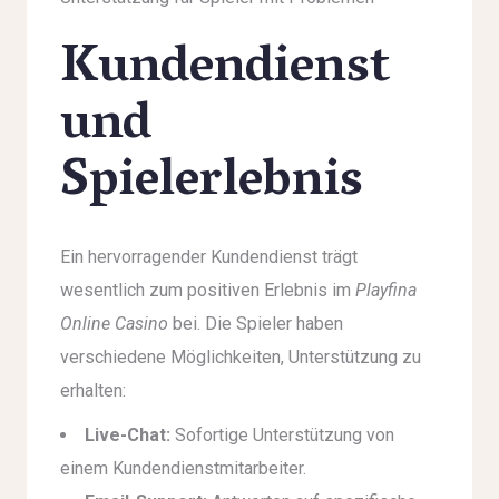
Kundendienst
und
Spielerlebnis
Ein hervorragender Kundendienst trägt
wesentlich zum positiven Erlebnis im
Playfina
Online Casino
bei. Die Spieler haben
verschiedene Möglichkeiten, Unterstützung zu
erhalten:
Live-Chat:
Sofortige Unterstützung von
einem Kundendienstmitarbeiter.