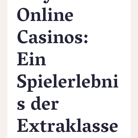
Online
Casinos:
Ein
Spielerlebni
s der
Extraklasse