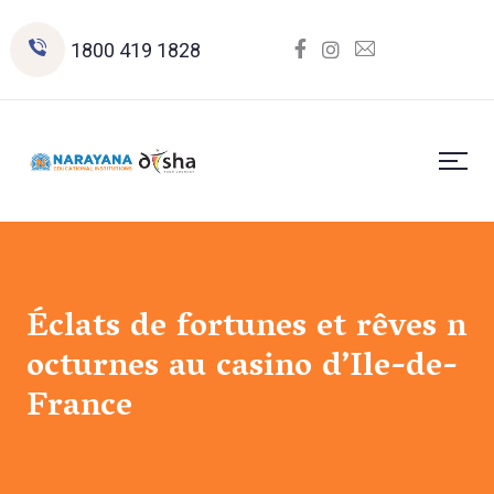
1800 419 1828
Éclats de fortunes et rêves n
octurnes au casino d’Ile-de-
France