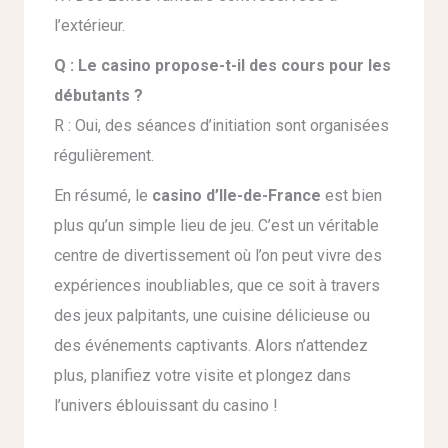
l’extérieur.
Q : Le casino propose-t-il des cours pour les
débutants ?
R : Oui, des séances d’initiation sont organisées
régulièrement.
En résumé, le
casino d’Ile-de-France
est bien
plus qu’un simple lieu de jeu. C’est un véritable
centre de divertissement où l’on peut vivre des
expériences inoubliables, que ce soit à travers
des jeux palpitants, une cuisine délicieuse ou
des événements captivants. Alors n’attendez
plus, planifiez votre visite et plongez dans
l’univers éblouissant du casino !