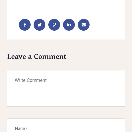
Leave a Comment