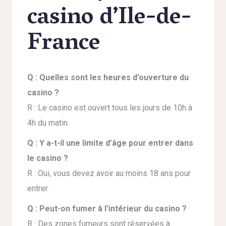
casino d’Ile-de-
France
Q : Quelles sont les heures d’ouverture du
casino ?
R : Le casino est ouvert tous les jours de 10h à
4h du matin.
Q : Y a-t-il une limite d’âge pour entrer dans
le casino ?
R : Oui, vous devez avoir au moins 18 ans pour
entrer.
Q : Peut-on fumer à l’intérieur du casino ?
R : Des zones fumeurs sont réservées à