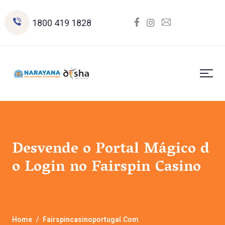
1800 419 1828
Desvende o Portal Mágico d
o Login no Fairspin Casino
Home
Fairspincasinoportugal.com