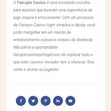
O
Fairspin Casino
é uma excelente escolha
para aqueles que buscam uma experiência de
jogo segura e emocionante. Com um processo
de
Fairspin Casino login
simples e rápida, você
pode mergulhar em um mundo de
entretenimento a poucos cliques de distância.
Não perca a oportunidade
fairspincasinoportugal.com
de explorar tudo o
que este cassino inovador tem a oferecer. Boa
sorte e divirta-se jogando!