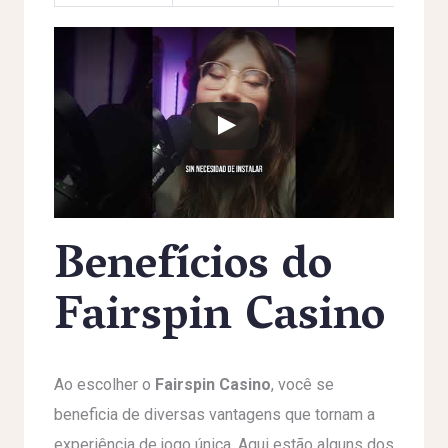
Benefícios do
Fairspin Casino
Ao escolher o
Fairspin Casino
, você se
beneficia de diversas vantagens que tornam a
experiência de jogo única. Aqui estão alguns dos