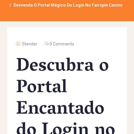
Desvende O Portal Mágico Do Login No Fairspin Casino
Stender
0 Comments
Descubra o
Portal
Encantado
do Login no