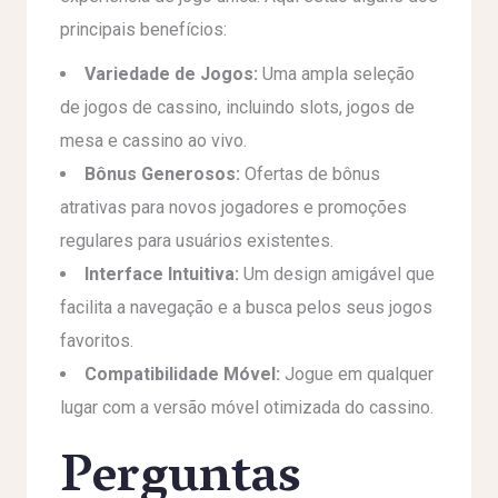
principais benefícios:
Variedade de Jogos:
Uma ampla seleção
de jogos de cassino, incluindo slots, jogos de
mesa e cassino ao vivo.
Bônus Generosos:
Ofertas de bônus
atrativas para novos jogadores e promoções
regulares para usuários existentes.
Interface Intuitiva:
Um design amigável que
facilita a navegação e a busca pelos seus jogos
favoritos.
Compatibilidade Móvel:
Jogue em qualquer
lugar com a versão móvel otimizada do cassino.
Perguntas