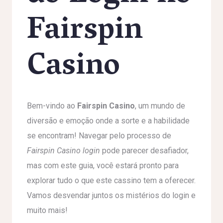
Fairspin
Casino
Bem-vindo ao
Fairspin Casino
, um mundo de
diversão e emoção onde a sorte e a habilidade
se encontram! Navegar pelo processo de
Fairspin Casino login
pode parecer desafiador,
mas com este guia, você estará pronto para
explorar tudo o que este cassino tem a oferecer.
Vamos desvendar juntos os mistérios do login e
muito mais!