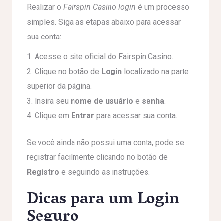
Realizar o
Fairspin Casino login
é um processo
simples. Siga as etapas abaixo para acessar
sua conta:
Acesse o site oficial do Fairspin Casino.
Clique no botão de
Login
localizado na parte
superior da página.
Insira seu
nome de usuário
e
senha
.
Clique em
Entrar
para acessar sua conta.
Se você ainda não possui uma conta, pode se
registrar facilmente clicando no botão de
Registro
e seguindo as instruções.
Dicas para um Login
Seguro