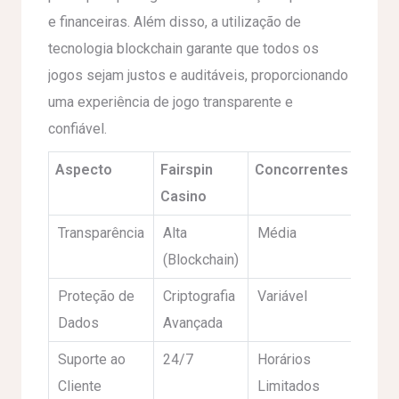
e financeiras. Além disso, a utilização de
tecnologia blockchain garante que todos os
jogos sejam justos e auditáveis, proporcionando
uma experiência de jogo transparente e
confiável.
Aspecto
Fairspin
Concorrentes
Casino
Transparência
Alta
Média
(Blockchain)
Proteção de
Criptografia
Variável
Dados
Avançada
Suporte ao
24/7
Horários
Cliente
Limitados