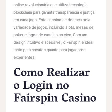
online revolucionária que utiliza tecnologia
blockchain para garantir transparência e justiça
em cada jogo. Este cassino se destaca pela
variedade de jogos, incluindo slots, mesas de
poker e jogos de cassino ao vivo. Com um
design intuitivo e acessível, o Fairspin é ideal
tanto para novatos quanto para jogadores
experientes.
Como Realizar
o Login no
Fairspin Casino