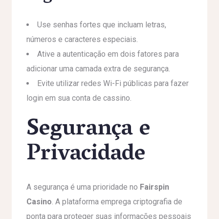
Use senhas fortes que incluam letras,
números e caracteres especiais.
Ative a autenticação em dois fatores para
adicionar uma camada extra de segurança.
Evite utilizar redes Wi-Fi públicas para fazer
login em sua conta de cassino.
Segurança e
Privacidade
A segurança é uma prioridade no
Fairspin
Casino
. A plataforma emprega criptografia de
ponta para proteger suas informações pessoais