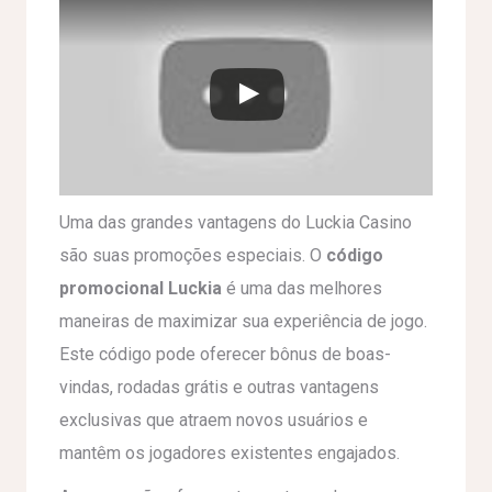
Uma das grandes vantagens do Luckia Casino
são suas promoções especiais. O
código
promocional Luckia
é uma das melhores
maneiras de maximizar sua experiência de jogo.
Este código pode oferecer bônus de boas-
vindas, rodadas grátis e outras vantagens
exclusivas que atraem novos usuários e
mantêm os jogadores existentes engajados.