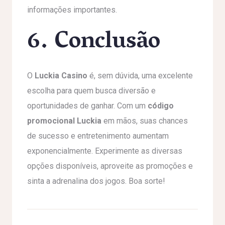
informações importantes.
6. Conclusão
O
Luckia Casino
é, sem dúvida, uma excelente
escolha para quem busca diversão e
oportunidades de ganhar. Com um
código
promocional Luckia
em mãos, suas chances
de sucesso e entretenimento aumentam
exponencialmente. Experimente as diversas
opções disponíveis, aproveite as promoções e
sinta a adrenalina dos jogos. Boa sorte!