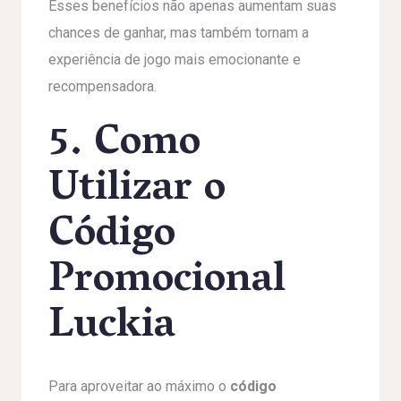
Esses benefícios não apenas aumentam suas
chances de ganhar, mas também tornam a
experiência de jogo mais emocionante e
recompensadora.
5. Como
Utilizar o
Código
Promocional
Luckia
Para aproveitar ao máximo o
código