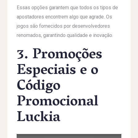
Essas opções garantem que todos os tipos de
apostadores encontrem algo que agrade. Os
jogos são fornecidos por desenvolvedores
renomados, garantindo qualidade e inovação.
3. Promoções
Especiais e o
Código
Promocional
Luckia