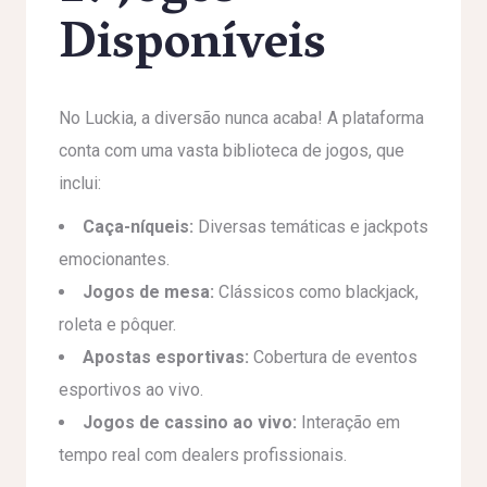
Disponíveis
No Luckia, a diversão nunca acaba! A plataforma
conta com uma vasta biblioteca de jogos, que
inclui:
Caça-níqueis:
Diversas temáticas e jackpots
emocionantes.
Jogos de mesa:
Clássicos como blackjack,
roleta e pôquer.
Apostas esportivas:
Cobertura de eventos
esportivos ao vivo.
Jogos de cassino ao vivo:
Interação em
tempo real com dealers profissionais.