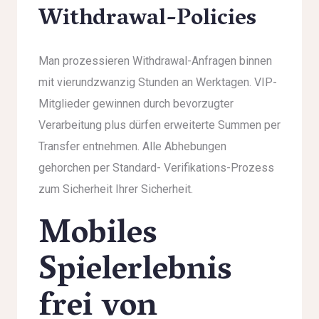
Withdrawal-Policies
Man prozessieren Withdrawal-Anfragen binnen
mit vierundzwanzig Stunden an Werktagen. VIP-
Mitglieder gewinnen durch bevorzugter
Verarbeitung plus dürfen erweiterte Summen per
Transfer entnehmen. Alle Abhebungen
gehorchen per Standard- Verifikations-Prozess
zum Sicherheit Ihrer Sicherheit.
Mobiles
Spielerlebnis
frei von