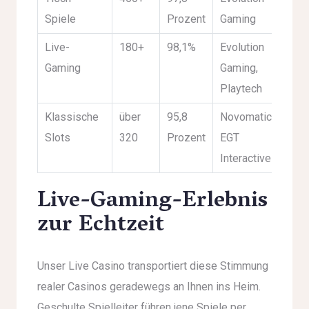
Spiele
Prozent
Gaming
Live-
180+
98,1%
Evolution
Gaming
Gaming,
Playtech
Klassische
über
95,8
Novomatic,
Slots
320
Prozent
EGT
Interactive
Live-Gaming-Erlebnis
zur Echtzeit
Unser Live Casino transportiert diese Stimmung
realer Casinos geradewegs an Ihnen ins Heim.
Geschulte Spielleiter führen jene Spiele per