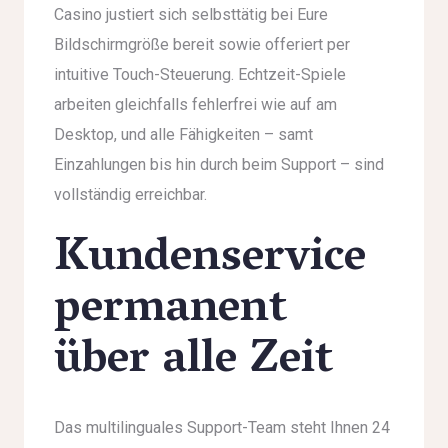
Casino justiert sich selbsttätig bei Eure
Bildschirmgröße bereit sowie offeriert per
intuitive Touch-Steuerung. Echtzeit-Spiele
arbeiten gleichfalls fehlerfrei wie auf am
Desktop, und alle Fähigkeiten – samt
Einzahlungen bis hin durch beim Support – sind
vollständig erreichbar.
Kundenservice
permanent
über alle Zeit
Das multilinguales Support-Team steht Ihnen 24