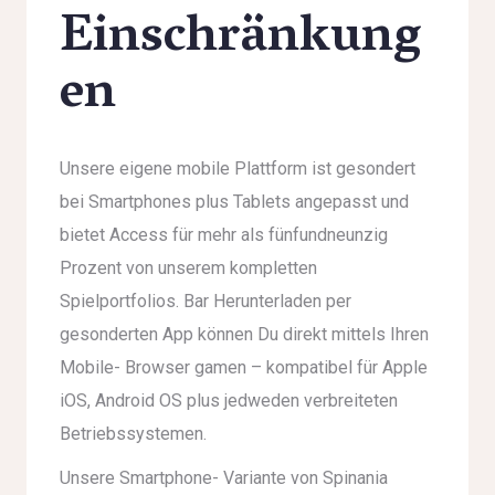
Einschränkung
en
Unsere eigene mobile Plattform ist gesondert
bei Smartphones plus Tablets angepasst und
bietet Access für mehr als fünfundneunzig
Prozent von unserem kompletten
Spielportfolios. Bar Herunterladen per
gesonderten App können Du direkt mittels Ihren
Mobile- Browser gamen – kompatibel für Apple
iOS, Android OS plus jedweden verbreiteten
Betriebssystemen.
Unsere Smartphone- Variante von Spinania