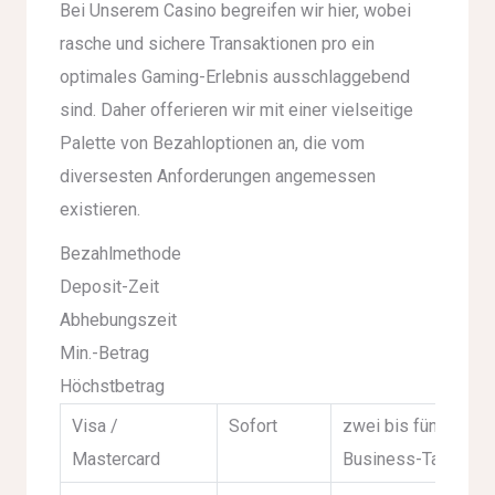
Bei Unserem Casino begreifen wir hier, wobei
rasche und sichere Transaktionen pro ein
optimales Gaming-Erlebnis ausschlaggebend
sind. Daher offerieren wir mit einer vielseitige
Palette von Bezahloptionen an, die vom
diversesten Anforderungen angemessen
existieren.
Bezahlmethode
Deposit-Zeit
Abhebungszeit
Min.-Betrag
Höchstbetrag
Visa /
Sofort
zwei bis fünf
Mastercard
Business-Tage