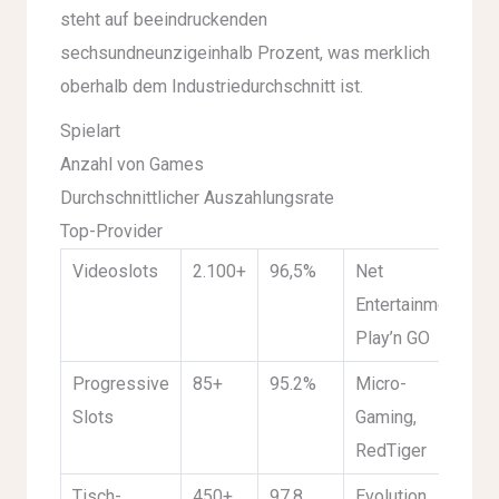
steht auf beeindruckenden
sechsundneunzigeinhalb Prozent, was merklich
oberhalb dem Industriedurchschnitt ist.
Spielart
Anzahl von Games
Durchschnittlicher Auszahlungsrate
Top-Provider
Videoslots
2.100+
96,5%
Net
Entertainment,
Play’n GO
Progressive
85+
95.2%
Micro-
Slots
Gaming,
RedTiger
Tisch-
450+
97,8
Evolution