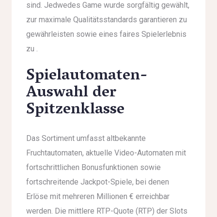
sind. Jedwedes Game wurde sorgfältig gewählt,
zur maximale Qualitätsstandards garantieren zu
gewährleisten sowie eines faires Spielerlebnis
zu .
Spielautomaten-
Auswahl der
Spitzenklasse
Das Sortiment umfasst altbekannte
Fruchtautomaten, aktuelle Video-Automaten mit
fortschrittlichen Bonusfunktionen sowie
fortschreitende Jackpot-Spiele, bei denen
Erlöse mit mehreren Millionen € erreichbar
werden. Die mittlere RTP-Quote (RTP) der Slots