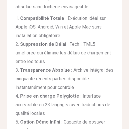
absolue sans tricherie envisageable.
Compatibilité Totale :
Exécution idéal sur
Apple iOS, Android, Win et Apple Mac sans
installation obligatoire
Suppression de Délai :
Tech HTML5
améliorée qui élimine les délais de chargement
entre les tours
Transparence Absolue :
Archive intégral des
cinquante récents parties disponible
instantanément pour contrôle
Prise en charge Polyglotte :
Interface
accessible en 23 langages avec traductions de
qualité locales
Option Démo Infini :
Capacité de essayer