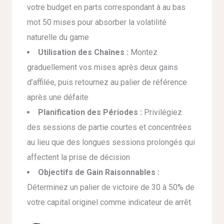
votre budget en parts correspondant à au bas
mot 50 mises pour absorber la volatilité
naturelle du game
Utilisation des Chaînes :
Montez
graduellement vos mises après deux gains
d’affilée, puis retournez au palier de référence
après une défaite
Planification des Périodes :
Privilégiez
des sessions de partie courtes et concentrées
au lieu que des longues sessions prolongés qui
affectent la prise de décision
Objectifs de Gain Raisonnables :
Déterminez un palier de victoire de 30 à 50% de
votre capital originel comme indicateur de arrêt