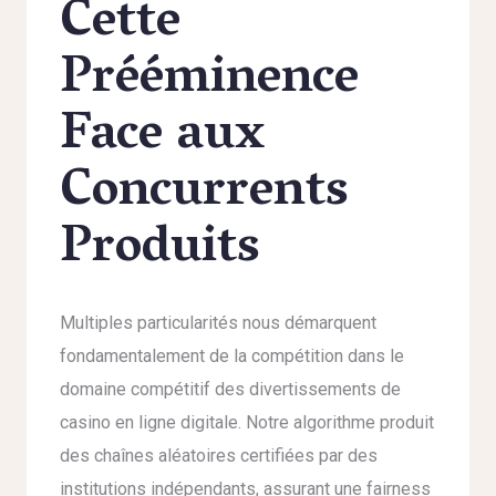
Cette
Prééminence
Face aux
Concurrents
Produits
Multiples particularités nous démarquent
fondamentalement de la compétition dans le
domaine compétitif des divertissements de
casino en ligne digitale. Notre algorithme produit
des chaînes aléatoires certifiées par des
institutions indépendants, assurant une fairness