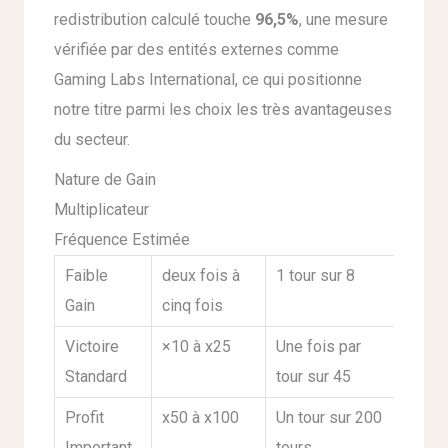
redistribution calculé touche
96,5%
, une mesure
vérifiée par des entités externes comme
Gaming Labs International, ce qui positionne
notre titre parmi les choix les très avantageuses
du secteur.
Nature de Gain
Multiplicateur
Fréquence Estimée
Faible
deux fois à
1 tour sur 8
Gain
cinq fois
Victoire
×10 à x25
Une fois par
Standard
tour sur 45
Profit
x50 à x100
Un tour sur 200
Important
tours