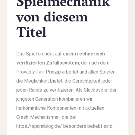
Spielmechanik
von diesem
Titel
Das Spiel gründet auf einem
rechnerisch
verifizierten Zufallssystem
, der nach dem
Provably Fair-Prinzip arbeitet und allen Spieler
die Möglichkeit bietet, die Gerechtigkeit jeder
jeden Runde zu verifizieren. Als Glücksspiel der
jüngsten Generation kombinieren wir
herkömmliche Komponenten mit aktuellen
Crash-Mechanismen, die bei
https://spahnblog.de/
besonders beliebt sind.