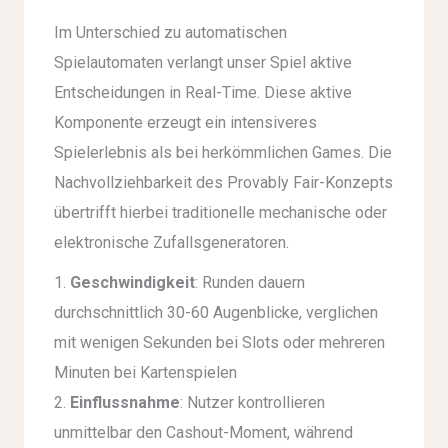
Im Unterschied zu automatischen
Spielautomaten verlangt unser Spiel aktive
Entscheidungen in Real-Time. Diese aktive
Komponente erzeugt ein intensiveres
Spielerlebnis als bei herkömmlichen Games. Die
Nachvollziehbarkeit des Provably Fair-Konzepts
übertrifft hierbei traditionelle mechanische oder
elektronische Zufallsgeneratoren.
Geschwindigkeit
: Runden dauern
durchschnittlich 30-60 Augenblicke, verglichen
mit wenigen Sekunden bei Slots oder mehreren
Minuten bei Kartenspielen
Einflussnahme
: Nutzer kontrollieren
unmittelbar den Cashout-Moment, während