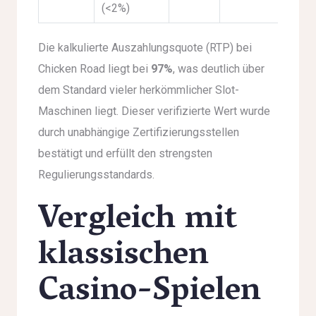
(<2%)
Die kalkulierte Auszahlungsquote (RTP) bei
Chicken Road liegt bei
97%
, was deutlich über
dem Standard vieler herkömmlicher Slot-
Maschinen liegt. Dieser verifizierte Wert wurde
durch unabhängige Zertifizierungsstellen
bestätigt und erfüllt den strengsten
Regulierungsstandards.
Vergleich mit
klassischen
Casino-Spielen