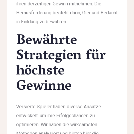
ihren derzeitigen Gewinn mitnehmen. Die
Herausforderung besteht darin, Gier und Bedacht
in Einklang zu bewahren.
Bewährte
Strategien für
höchste
Gewinne
Versierte Spieler haben diverse Ansätze
entwickelt, um ihre Erfolgschancen zu
optimieren. Wir haben die wirksamsten
Methoden analysiert und bieten hier die