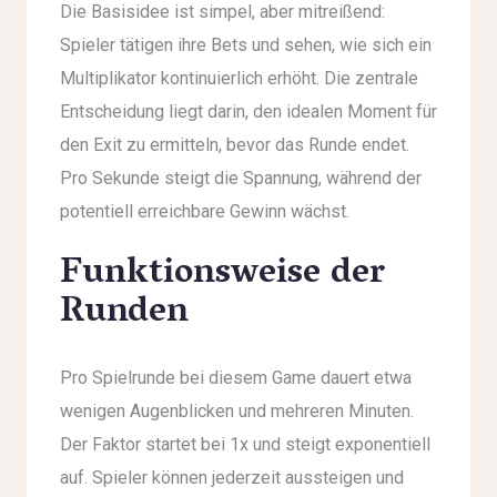
Die Basisidee ist simpel, aber mitreißend:
Spieler tätigen ihre Bets und sehen, wie sich ein
Multiplikator kontinuierlich erhöht. Die zentrale
Entscheidung liegt darin, den idealen Moment für
den Exit zu ermitteln, bevor das Runde endet.
Pro Sekunde steigt die Spannung, während der
potentiell erreichbare Gewinn wächst.
Funktionsweise der
Runden
Pro Spielrunde bei diesem Game dauert etwa
wenigen Augenblicken und mehreren Minuten.
Der Faktor startet bei 1x und steigt exponentiell
auf. Spieler können jederzeit aussteigen und