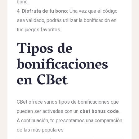
bono.
Disfruta de tu bono:
Una vez que el código
sea validado, podrás utilizar la bonificación en
tus juegos favoritos.
Tipos de
bonificaciones
en CBet
CBet ofrece varios tipos de bonificaciones que
pueden ser activadas con un
cbet bonus code
.
A continuación, te presentamos una comparación
de las más populares: