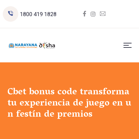
1800 419 1828
Cbet bonus code transforma
tu experiencia de juego en u
n festín de premios