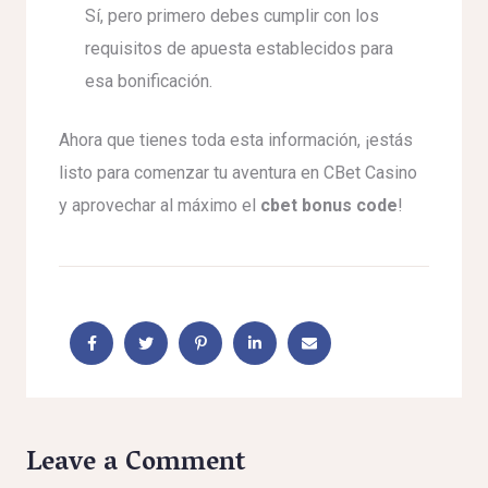
Sí, pero primero debes cumplir con los
requisitos de apuesta establecidos para
esa bonificación.
Ahora que tienes toda esta información, ¡estás
listo para comenzar tu aventura en CBet Casino
y aprovechar al máximo el
cbet bonus code
!
Leave a Comment