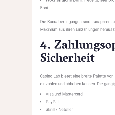
Wöchentliche Boni:
Treue Spieler pro
Boni.
Die Bonusbedingungen sind transparent und
Maximum aus ihren Einzahlungen herausz
4. Zahlungso
Sicherheit
Casino Lab bietet eine breite Palette von
einzahlen und abheben können. Die gäng
Visa und Mastercard
PayPal
Skrill / Neteller