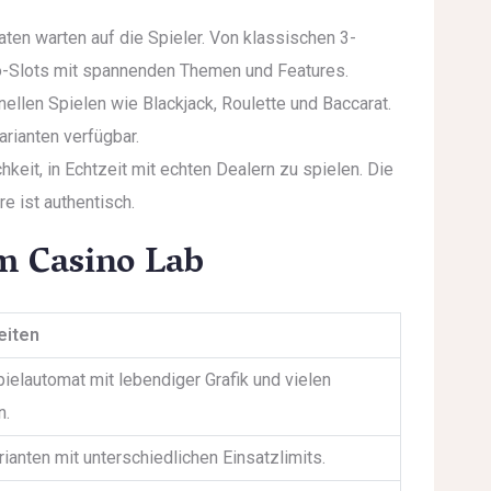
en warten auf die Spieler. Von klassischen 3-
o-Slots mit spannenden Themen und Features.
onellen Spielen wie Blackjack, Roulette und Baccarat.
rianten verfügbar.
keit, in Echtzeit mit echten Dealern zu spielen. Die
e ist authentisch.
im Casino Lab
eiten
pielautomat mit lebendiger Grafik und vielen
n.
ianten mit unterschiedlichen Einsatzlimits.