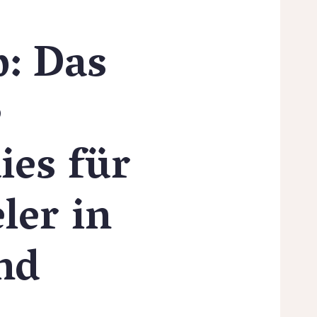
b: Das
e
ies für
ler in
nd