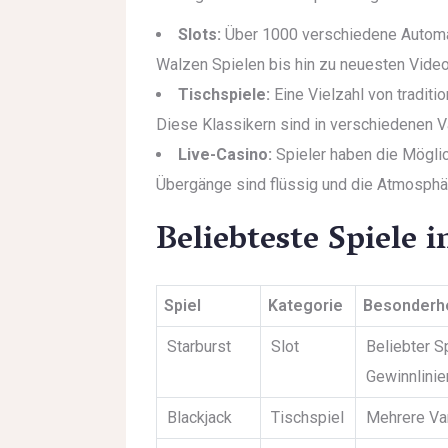
Slots:
Über 1000 verschiedene Automat
Walzen Spielen bis hin zu neuesten Vide
Tischspiele:
Eine Vielzahl von traditi
Diese Klassikern sind in verschiedenen Va
Live-Casino:
Spieler haben die Möglich
Übergänge sind flüssig und die Atmosphär
Beliebteste Spiele 
Spiel
Kategorie
Besonderh
Starburst
Slot
Beliebter S
Gewinnlinie
Blackjack
Tischspiel
Mehrere Var