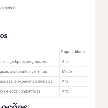
 e poker)
os
Popularidade
mas e jackpots progressivos
Alta
gicas e diferentes variantes
Média
mpo real e experiência imersiva
Alta
dos e odds competitivas
Alta