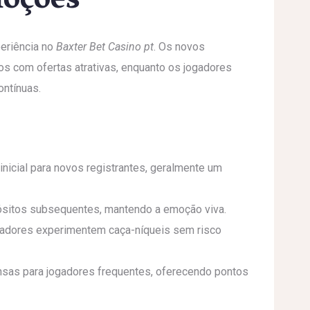
oções
eriência no
Baxter Bet Casino pt
. Os novos
s com ofertas atrativas, enquanto os jogadores
ntínuas.
inicial para novos registrantes, geralmente um
ósitos subsequentes, mantendo a emoção viva.
adores experimentem caça-níqueis sem risco
as para jogadores frequentes, oferecendo pontos