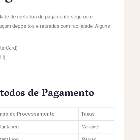
dade de métodos de pagamento seguros e
façam depósitos e retiradas com facilidade. Alguns
terCard)
ll)
todos de Pagamento
mpo de Processamento
Taxas
stantâneo
Variável
stantâneo
Baixas