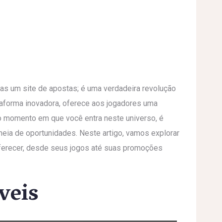
s um site de apostas; é uma verdadeira revolução
aforma inovadora, oferece aos jogadores uma
o momento em que você entra neste universo, é
heia de oportunidades. Neste artigo, vamos explorar
ferecer, desde seus jogos até suas promoções
veis