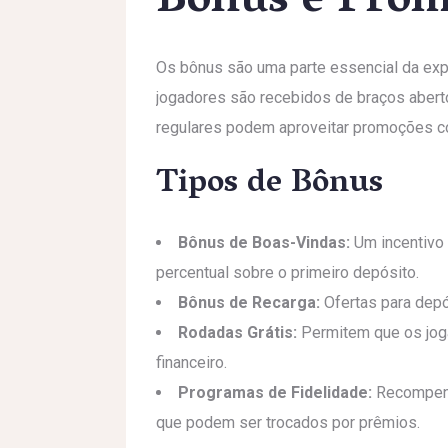
Bônus e Prom
Os bônus são uma parte essencial da exp
jogadores são recebidos de braços aberto
regulares podem aproveitar promoções co
Tipos de Bônus
Bônus de Boas-Vindas:
Um incentivo 
percentual sobre o primeiro depósito.
Bônus de Recarga:
Ofertas para dep
Rodadas Grátis:
Permitem que os jog
financeiro.
Programas de Fidelidade:
Recompens
que podem ser trocados por prêmios.