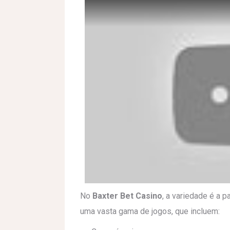
No
Baxter Bet Casino
, a variedade é a 
uma vasta gama de jogos, que incluem: