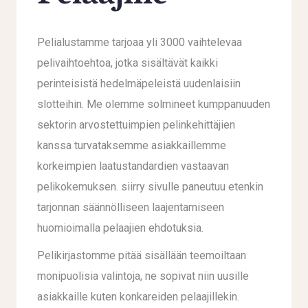
Pelialustamme tarjoaa yli 3000 vaihtelevaa
pelivaihtoehtoa, jotka sisältävät kaikki
perinteisistä hedelmäpeleistä uudenlaisiin
slotteihin. Me olemme solmineet kumppanuuden
sektorin arvostettuimpien pelinkehittäjien
kanssa turvataksemme asiakkaillemme
korkeimpien laatustandardien vastaavan
pelikokemuksen.
siirry sivulle
paneutuu etenkin
tarjonnan säännölliseen laajentamiseen
huomioimalla pelaajien ehdotuksia.
Pelikirjastomme pitää sisällään teemoiltaan
monipuolisia valintoja, ne sopivat niin uusille
asiakkaille kuten konkareiden pelaajillekin.