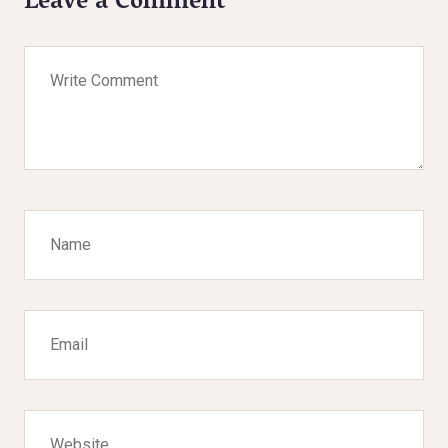
Leave a Comment