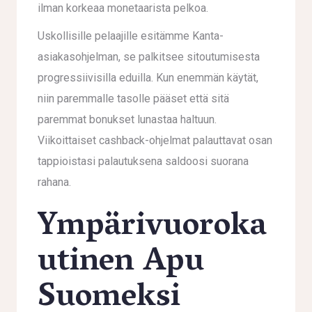
ilman korkeaa monetaarista pelkoa.
Uskollisille pelaajille esitämme Kanta-
asiakasohjelman, se palkitsee sitoutumisesta
progressiivisilla eduilla. Kun enemmän käytät,
niin paremmalle tasolle pääset että sitä
paremmat bonukset lunastaa haltuun.
Viikoittaiset cashback-ohjelmat palauttavat osan
tappioistasi palautuksena saldoosi suorana
rahana.
Ympärivuoroka
utinen Apu
Suomeksi