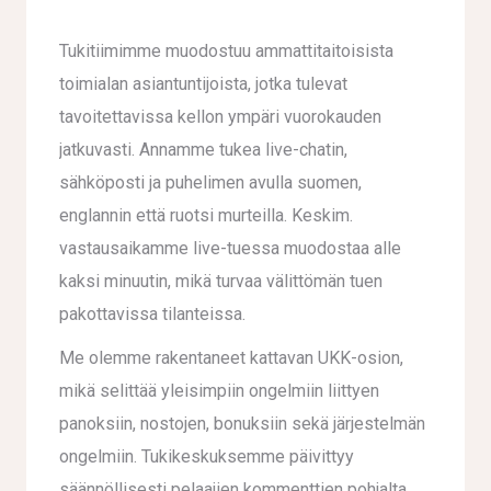
Tukitiimimme muodostuu ammattitaitoisista
toimialan asiantuntijoista, jotka tulevat
tavoitettavissa kellon ympäri vuorokauden
jatkuvasti. Annamme tukea live-chatin,
sähköposti ja puhelimen avulla suomen,
englannin että ruotsi murteilla. Keskim.
vastausaikamme live-tuessa muodostaa alle
kaksi minuutin, mikä turvaa välittömän tuen
pakottavissa tilanteissa.
Me olemme rakentaneet kattavan UKK-osion,
mikä selittää yleisimpiin ongelmiin liittyen
panoksiin, nostojen, bonuksiin sekä järjestelmän
ongelmiin. Tukikeskuksemme päivittyy
säännöllisesti pelaajien kommenttien pohjalta,