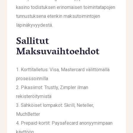
kasino todistuksen erinomaisen toimintatapojen
tunnustuksena etenkin maksutoimintojen
läpinäkyvyydestä.
Sallitut
Maksuvaihtoehdot
Korttitalletus: Visa, Mastercard välittömällä
prosessoinnilla
Pikasiirrot: Trustly, Zimpler ilman
rekisteröitymistä
Sähköiset lompakot: Skrill, Neteller,
MuchBetter
Prepaid-kortit: Paysafecard anonyymimpaan
käyttöön