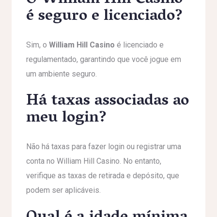
O William Hill Casino
é seguro e licenciado?
Sim, o
William Hill Casino
é licenciado e
regulamentado, garantindo que você jogue em
um ambiente seguro.
Há taxas associadas ao
meu login?
Não há taxas para fazer login ou registrar uma
conta no William Hill Casino. No entanto,
verifique as taxas de retirada e depósito, que
podem ser aplicáveis.