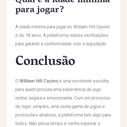
Qual é a idade mínima
para jogar?
A idade mínima para jogar no William Hill Casino
é de 18 anos. A plataforma realiza verificações
para garantir a conformidade com a legislação.
Conclusão
O
William Hill Casino
é uma excelente escolha
para quem procura uma experiência de jogo
online segura e emocionante. Com um processo
de
login
simples, uma vasta gama de jogos e
promoções atrativas, a plataforma tem algo para
todos. Não perca tempo e venha explorar o