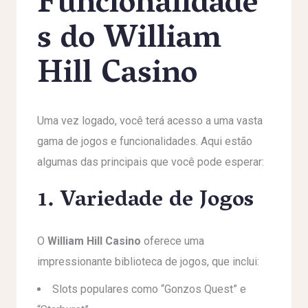
Funcionalidade
s do William
Hill Casino
Uma vez logado, você terá acesso a uma vasta
gama de jogos e funcionalidades. Aqui estão
algumas das principais que você pode esperar:
1. Variedade de Jogos
O
William Hill Casino
oferece uma
impressionante biblioteca de jogos, que inclui:
Slots populares como “Gonzos Quest” e