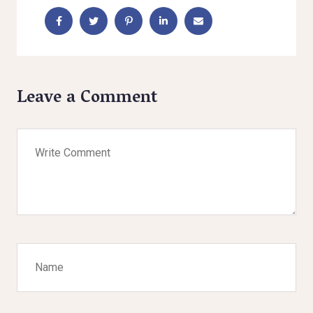
Leave a Comment