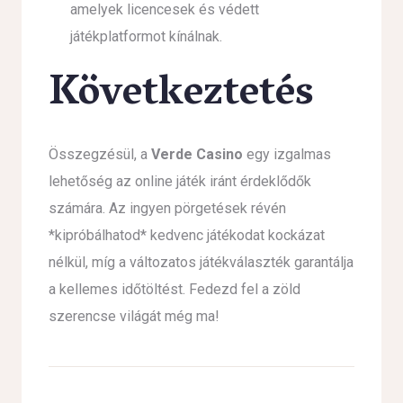
amelyek licencesek és védett
játékplatformot kínálnak.
Következtetés
Összegzésül, a
Verde Casino
egy izgalmas
lehetőség az online játék iránt érdeklődők
számára. Az ingyen pörgetések révén
*kipróbálhatod* kedvenc játékodat kockázat
nélkül, míg a változatos játékválaszték garantálja
a kellemes időtöltést. Fedezd fel a zöld
szerencse világát még ma!