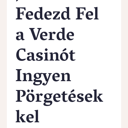
Fedezd Fel
a Verde
Casinót
Ingyen
Pörgetések
kel