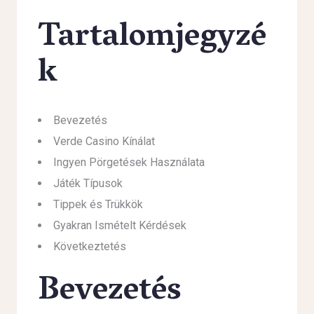
Tartalomjegyzé
k
Bevezetés
Verde Casino Kínálat
Ingyen Pörgetések Használata
Játék Típusok
Tippek és Trükkök
Gyakran Ismételt Kérdések
Következtetés
Bevezetés