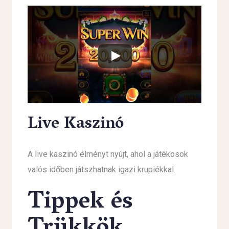
Live Kaszinó
A live kaszinó élményt nyújt, ahol a játékosok
valós időben játszhatnak igazi krupiékkal.
Tippek és