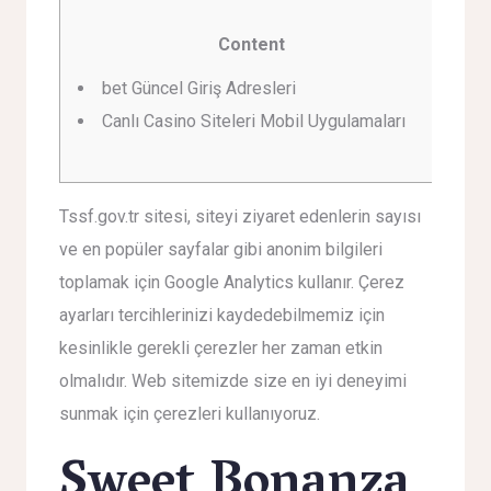
Content
bet Güncel Giriş Adresleri
Canlı Casino Siteleri Mobil Uygulamaları
Tssf.gov.tr sitesi, siteyi ziyaret edenlerin sayısı
ve en popüler sayfalar gibi anonim bilgileri
toplamak için Google Analytics kullanır. Çerez
ayarları tercihlerinizi kaydedebilmemiz için
kesinlikle gerekli çerezler her zaman etkin
olmalıdır. Web sitemizde size en iyi deneyimi
sunmak için çerezleri kullanıyoruz.
Sweet Bonanza