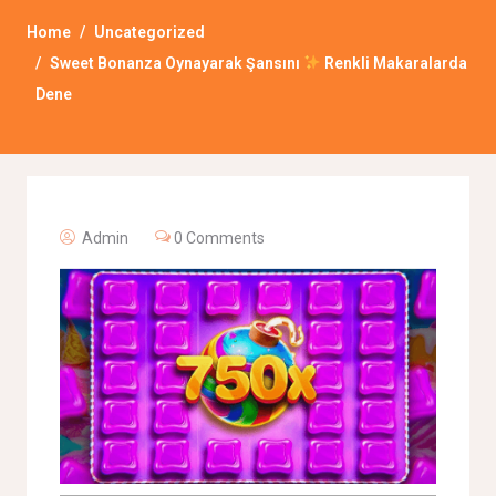
Home
Uncategorized
Sweet Bonanza Oynayarak Şansını
Renkli Makaralarda
Dene
Admin
0 Comments