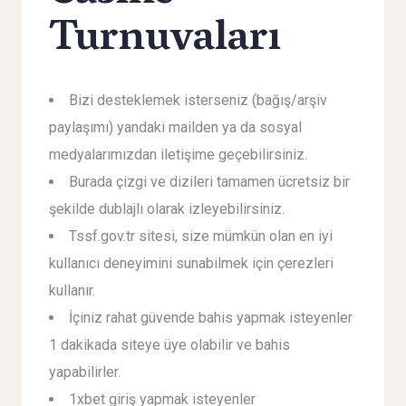
Turnuvaları
Bizi desteklemek isterseniz (bağış/arşiv
paylaşımı) yandaki mailden ya da sosyal
medyalarımızdan iletişime geçebilirsiniz.
Burada çizgi ve dizileri tamamen ücretsiz bir
şekilde dublajlı olarak izleyebilirsiniz.
Tssf.gov.tr sitesi, size mümkün olan en iyi
kullanıcı deneyimini sunabilmek için çerezleri
kullanır.
İçiniz rahat güvende bahis yapmak isteyenler
1 dakikada siteye üye olabilir ve bahis
yapabilirler.
1xbet giriş yapmak isteyenler