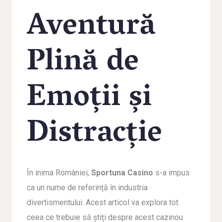
Aventură
Plină de
Emoții și
Distracție
În inima României,
Sportuna Casino
s-a impus
ca un nume de referință în industria
divertismentului. Acest articol va explora tot
ceea ce trebuie să știți despre acest cazinou