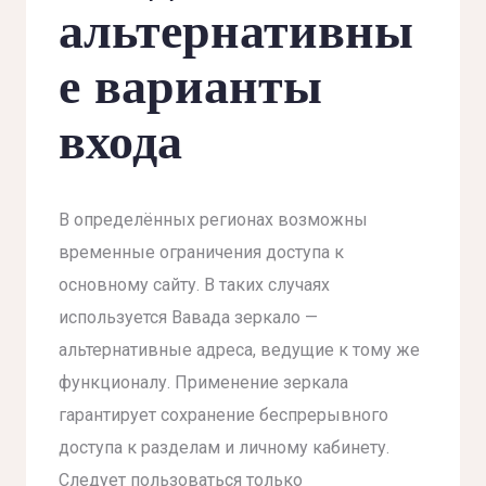
альтернативны
е варианты
входа
В определённых регионах возможны
временные ограничения доступа к
основному сайту. В таких случаях
используется Вавада зеркало —
альтернативные адреса, ведущие к тому же
функционалу. Применение зеркала
гарантирует сохранение беспрерывного
доступа к разделам и личному кабинету.
Следует пользоваться только