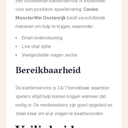
Een uitstekende klantenservice is essentieel
voor een positieve speelervaring.
Casino
MonsterWin Oostenrijk
biedt verschillende
manieren om hulp te krijgen, waaronder:
Email ondersteuning
Live chat optie
Veelgestelde vragen sectie
Bereikbaarheid
De klantenservice is 24/7 bereikbaar, waardoor
spelers altijd hulp kunnen krijgen wanneer dat
nodig is. De medewerkers zijn goed opgeleid en
staan klaar om al je vragen te beantwoorden.