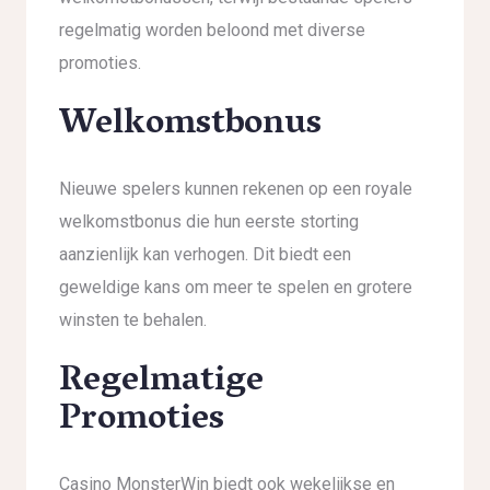
regelmatig worden beloond met diverse
promoties.
Welkomstbonus
Nieuwe spelers kunnen rekenen op een royale
welkomstbonus die hun eerste storting
aanzienlijk kan verhogen. Dit biedt een
geweldige kans om meer te spelen en grotere
winsten te behalen.
Regelmatige
Promoties
Casino MonsterWin biedt ook wekelijkse en