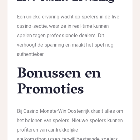
Een unieke ervaring wacht op spelers in de live
casino-sectie, waar ze in real-time kunnen
spelen tegen professionele dealers. Dit
verhoogt de spanning en maakt het spel nog
authentieker.
Bonussen en
Promoties
Bij Casino MonsterWin Oostenrijk draait alles om
het belonen van spelers. Nieuwe spelers kunnen
profiteren van aantrekkelijke
welkomstbonussen, terwijl bestaande spelers