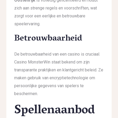
Oostenrijk
is volledig gelicentieerd en houdt
zich aan strenge regels en voorschriften, wat
zorgt voor een eerlijke en betrouwbare
speelervaring.
Betrouwbaarheid
De betrouwbaarheid van een casino is cruciaal.
Casino MonsterWin staat bekend om zijn
transparante praktijken en klantgericht beleid. Ze
maken gebruik van encryptietechnologie om
persoonlijke gegevens van spelers te
beschermen.
Spellenaanbod