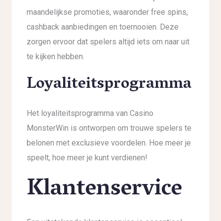
maandelijkse promoties, waaronder free spins,
cashback aanbiedingen en toernooien. Deze
zorgen ervoor dat spelers altijd iets om naar uit
te kijken hebben.
Loyaliteitsprogramma
Het loyaliteitsprogramma van Casino
MonsterWin is ontworpen om trouwe spelers te
belonen met exclusieve voordelen. Hoe meer je
speelt, hoe meer je kunt verdienen!
Klantenservice